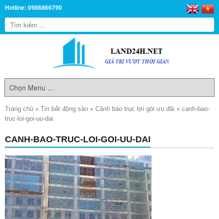
Hotline: 0986866790
Trang chủ
»
Tin bất động sản
»
Cảnh báo trục lợi gói ưu đãi
»
canh-bao-
truc-loi-goi-uu-dai
CANH-BAO-TRUC-LOI-GOI-UU-DAI