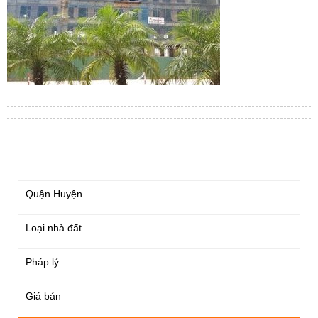
TÌM KIẾM