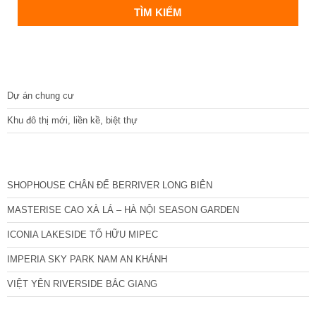
DỰ ÁN
Dự án chung cư
Khu đô thị mới, liền kề, biệt thự
CÁC DỰ ÁN MỚI NHẤT
SHOPHOUSE CHÂN ĐẾ BERRIVER LONG BIÊN
MASTERISE CAO XÀ LÁ – HÀ NỘI SEASON GARDEN
ICONIA LAKESIDE TỐ HỮU MIPEC
IMPERIA SKY PARK NAM AN KHÁNH
VIỆT YÊN RIVERSIDE BẮC GIANG