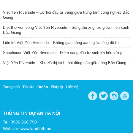
TIN NỔI BẬT
Việt Yên Riverside – Cơ hội đầu tư vàng giữa trung tâm công nghiệp Bắc
Giang
Biệt thự ven sông Việt Yên Riverside – Sống thượng lưu giữa miền xanh
Bắc Giang
Liền kề Việt Yên Riverside – Không gian sống xanh giữa lòng đô thị
Shophouse Việt Yên Riverside – Điểm sáng đầu tư sinh lời bền vững
Việt Yên Riverside – Khu đô thị sinh thái đẳng cấp giữa lòng Bắc Giang
Trang chủ
Tin tức
Dự án
Pháp lý
Liên hệ
THÔNG TIN DỰ ÁN HÀ NỘI
Tel: 0986 866 790
Website: www.land24h.net