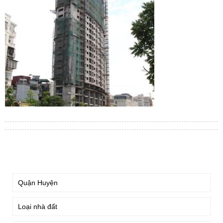
TÌM KIẾM