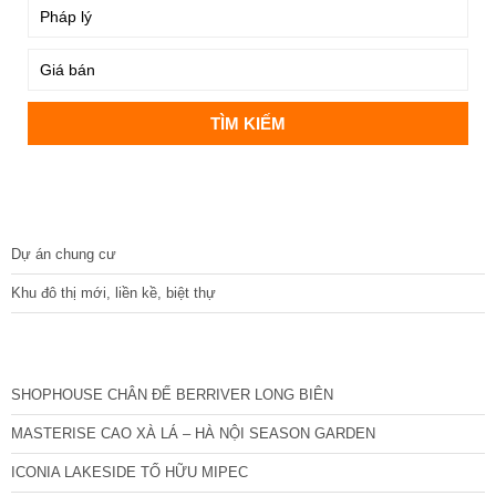
DỰ ÁN
Dự án chung cư
Khu đô thị mới, liền kề, biệt thự
CÁC DỰ ÁN MỚI NHẤT
SHOPHOUSE CHÂN ĐẾ BERRIVER LONG BIÊN
MASTERISE CAO XÀ LÁ – HÀ NỘI SEASON GARDEN
ICONIA LAKESIDE TỐ HỮU MIPEC