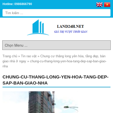
Hotline: 0986866790
Trang chủ
»
Tin rao vặt
»
Chung cư thăng long yên hòa, tầng đẹp, bàn
giao nhà ở ngay
»
chung-cu-thang-long-yen-hoa-tang-dep-sap-ban-giao-
nha
CHUNG-CU-THANG-LONG-YEN-HOA-TANG-DEP-
SAP-BAN-GIAO-NHA