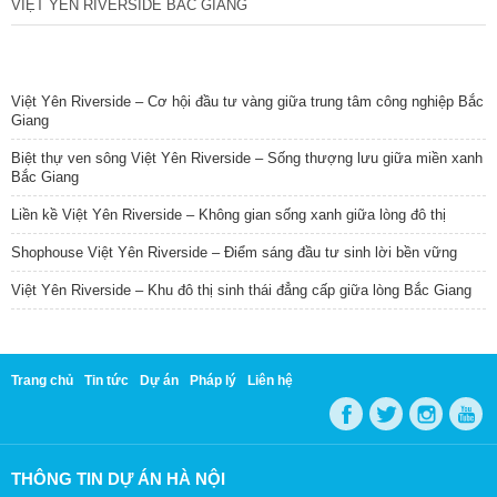
VIỆT YÊN RIVERSIDE BẮC GIANG
TIN NỔI BẬT
Việt Yên Riverside – Cơ hội đầu tư vàng giữa trung tâm công nghiệp Bắc
Giang
Biệt thự ven sông Việt Yên Riverside – Sống thượng lưu giữa miền xanh
Bắc Giang
Liền kề Việt Yên Riverside – Không gian sống xanh giữa lòng đô thị
Shophouse Việt Yên Riverside – Điểm sáng đầu tư sinh lời bền vững
Việt Yên Riverside – Khu đô thị sinh thái đẳng cấp giữa lòng Bắc Giang
Trang chủ
Tin tức
Dự án
Pháp lý
Liên hệ
THÔNG TIN DỰ ÁN HÀ NỘI