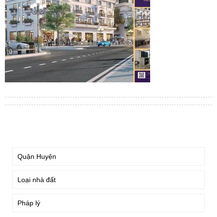
TÌM KIẾM