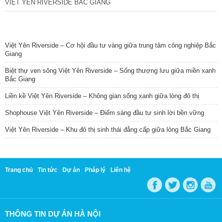
VIỆT YÊN RIVERSIDE BẮC GIANG
TIN NỔI BẬT
Việt Yên Riverside – Cơ hội đầu tư vàng giữa trung tâm công nghiệp Bắc
Giang
Biệt thự ven sông Việt Yên Riverside – Sống thượng lưu giữa miền xanh
Bắc Giang
Liền kề Việt Yên Riverside – Không gian sống xanh giữa lòng đô thị
Shophouse Việt Yên Riverside – Điểm sáng đầu tư sinh lời bền vững
Việt Yên Riverside – Khu đô thị sinh thái đẳng cấp giữa lòng Bắc Giang
Trang chủ
Tin tức
Dự án
Pháp lý
Liên hệ
THÔNG TIN DỰ ÁN HÀ NỘI