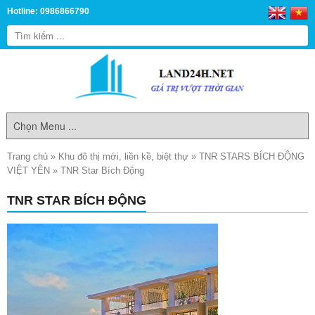
Hotline: 0986866790
Trang chủ
»
Khu đô thị mới, liền kề, biệt thự
»
TNR STARS BÍCH ĐỘNG
VIỆT YÊN
»
TNR Star Bích Động
TNR STAR BÍCH ĐỘNG