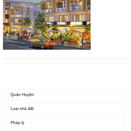
TÌM KIẾM