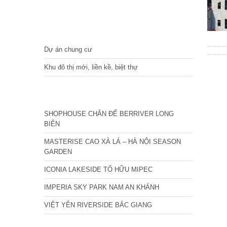
DỰ ÁN
Dự án chung cư
Khu đô thị mới, liền kề, biệt thự
CÁC DỰ ÁN MỚI NHẤT
SHOPHOUSE CHÂN ĐẾ BERRIVER LONG
BIÊN
MASTERISE CAO XÀ LÁ – HÀ NỘI SEASON
GARDEN
ICONIA LAKESIDE TỐ HỮU MIPEC
IMPERIA SKY PARK NAM AN KHÁNH
VIỆT YÊN RIVERSIDE BẮC GIANG