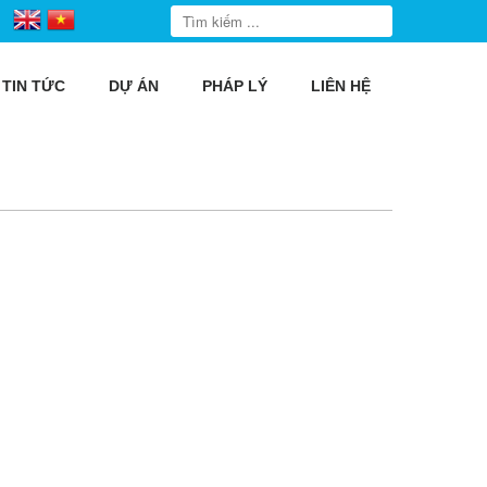
TIN TỨC
DỰ ÁN
PHÁP LÝ
LIÊN HỆ