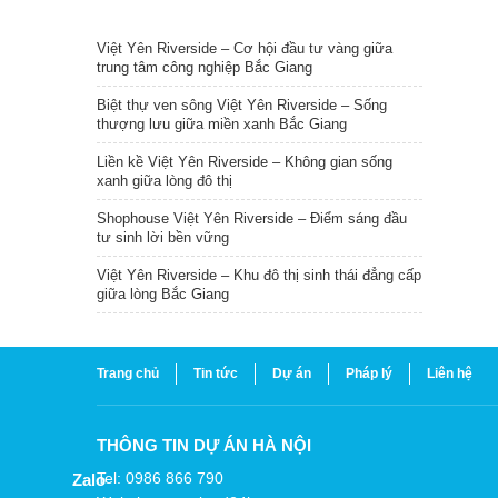
TIN NỔI BẬT
Việt Yên Riverside – Cơ hội đầu tư vàng giữa
trung tâm công nghiệp Bắc Giang
Biệt thự ven sông Việt Yên Riverside – Sống
thượng lưu giữa miền xanh Bắc Giang
Liền kề Việt Yên Riverside – Không gian sống
xanh giữa lòng đô thị
Shophouse Việt Yên Riverside – Điểm sáng đầu
tư sinh lời bền vững
Việt Yên Riverside – Khu đô thị sinh thái đẳng cấp
giữa lòng Bắc Giang
Trang chủ
Tin tức
Dự án
Pháp lý
Liên hệ
THÔNG TIN DỰ ÁN HÀ NỘI
Tel: 0986 866 790
Zalo