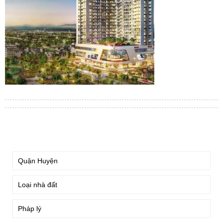
TÌM KIẾM