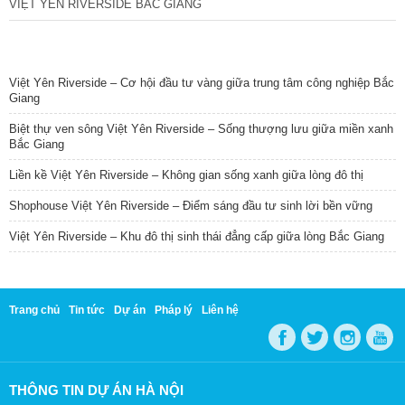
VIỆT YÊN RIVERSIDE BẮC GIANG
TIN NỔI BẬT
Việt Yên Riverside – Cơ hội đầu tư vàng giữa trung tâm công nghiệp Bắc
Giang
Biệt thự ven sông Việt Yên Riverside – Sống thượng lưu giữa miền xanh
Bắc Giang
Liền kề Việt Yên Riverside – Không gian sống xanh giữa lòng đô thị
Shophouse Việt Yên Riverside – Điểm sáng đầu tư sinh lời bền vững
Việt Yên Riverside – Khu đô thị sinh thái đẳng cấp giữa lòng Bắc Giang
Trang chủ
Tin tức
Dự án
Pháp lý
Liên hệ
THÔNG TIN DỰ ÁN HÀ NỘI