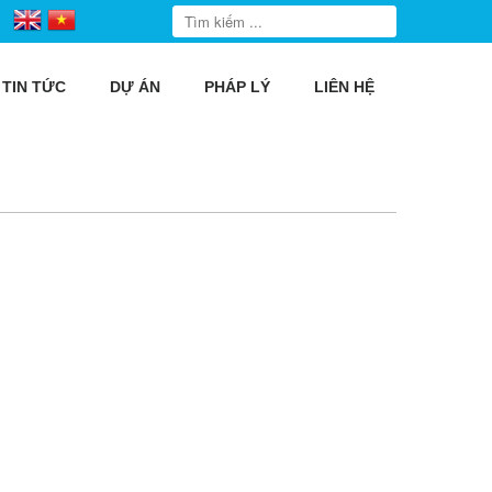
TIN TỨC
DỰ ÁN
PHÁP LÝ
LIÊN HỆ