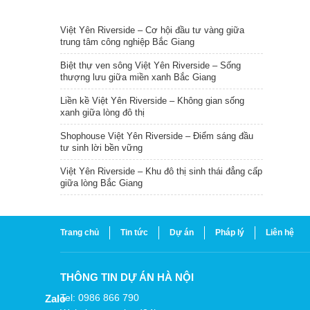
TIN NỔI BẬT
Việt Yên Riverside – Cơ hội đầu tư vàng giữa
trung tâm công nghiệp Bắc Giang
Biệt thự ven sông Việt Yên Riverside – Sống
thượng lưu giữa miền xanh Bắc Giang
Liền kề Việt Yên Riverside – Không gian sống
xanh giữa lòng đô thị
Shophouse Việt Yên Riverside – Điểm sáng đầu
tư sinh lời bền vững
Việt Yên Riverside – Khu đô thị sinh thái đẳng cấp
giữa lòng Bắc Giang
Trang chủ
Tin tức
Dự án
Pháp lý
Liên hệ
THÔNG TIN DỰ ÁN HÀ NỘI
Tel: 0986 866 790
Zalo