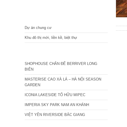
DỰ ÁN
Dự án chung cư
Khu đô thị mới, liền kề, biệt thự
CÁC DỰ ÁN MỚI NHẤT
SHOPHOUSE CHÂN ĐẾ BERRIVER LONG
BIÊN
MASTERISE CAO XÀ LÁ – HÀ NỘI SEASON
GARDEN
ICONIA LAKESIDE TỐ HỮU MIPEC
IMPERIA SKY PARK NAM AN KHÁNH
VIỆT YÊN RIVERSIDE BẮC GIANG