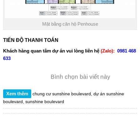
Mặt bằng căn hộ Penhouse
TIẾN ĐỘ THANH TOÁN
Khách hàng quan tâm dự án vui lòng liên hệ
(Zalo):
0981 468
633
Bình chọn bài viết này
Xem thêm
chung cư sunshine boulevard
,
dự án sunshine
boulevard
,
sunshine boulevard
TÌM KIẾM