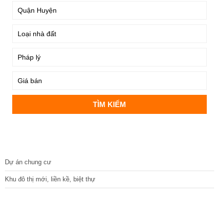
DỰ ÁN
Dự án chung cư
Khu đô thị mới, liền kề, biệt thự
CÁC DỰ ÁN MỚI NHẤT