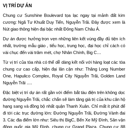
VỊ TRÍ DỰ ÁN
Chung cư Sunshine Boulevard
tọa lạc ngay tại mảnh đất kim
cương: Ngã Tư Khuất Duy Tiến, Nguyễn Trãi. Đây được xem là
Nút giao thông hiện đại bậc nhất Đông Nam Châu Á.
Dự án được hưởng trọn vẹn những liên kết vùng đầy đủ tiện ích
nhất, trường mẫu giáo , tiểu học, trung học, đại học chỉ cách có
vài chục đến vài trăm mét, chợ Nhân Chính, Big C…
Từ vị trí của tòa nhà có thể dễ dàng kết nối với hàng loạt các tòa
chung cư cao cấp, hiện đại lân cận như: Thăng Long Number
One, Hapulico Complex, Royal City Nguyễn Trãi, Golden Land
Nguyễn Trãi ….
Đặc biệt vị trí dự án rất gần với điểm bắt tàu điện trên không dọc
đường Nguyễn Trãi, chắc chắn sẽ làm tăng giá trị của khu căn hộ
hạng sang và đồng bộ nhất quận Thanh Xuân. Chỉ mất ít phút để
đi tới các trục đường lớn: Đường Nguyễn Trãi, Đường Vành đai
3. Các địa điểm lớn như: Siêu thị BigC, Bến Xe Mỹ Đình, Sân vận
động quốc gia Mỹ Đình, chung cư Grand Plaza, Chung cư 88