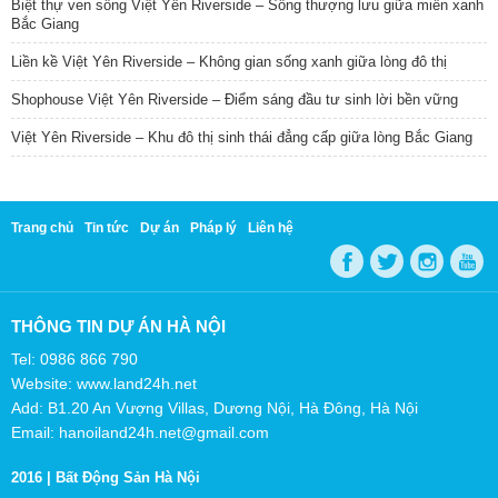
Biệt thự ven sông Việt Yên Riverside – Sống thượng lưu giữa miền xanh
Bắc Giang
Liền kề Việt Yên Riverside – Không gian sống xanh giữa lòng đô thị
Shophouse Việt Yên Riverside – Điểm sáng đầu tư sinh lời bền vững
Việt Yên Riverside – Khu đô thị sinh thái đẳng cấp giữa lòng Bắc Giang
Trang chủ
Tin tức
Dự án
Pháp lý
Liên hệ
THÔNG TIN DỰ ÁN HÀ NỘI
Tel: 0986 866 790
Website: www.land24h.net
Add: B1.20 An Vượng Villas, Dương Nội, Hà Đông, Hà Nội
Email: hanoiland24h.net@gmail.com
2016 |
Bất Động Sản Hà Nội