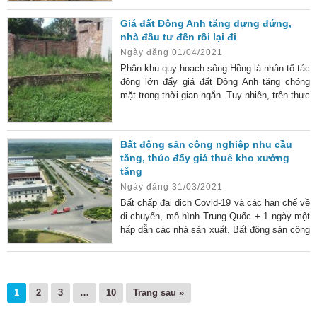
thắc mắc khi có ý định đầu tư tiền vào các
khu đất ở đây. Bài viết sau, chúng tôi sẽ chia
Giá đất Đông Anh tăng dựng đứng,
sẻ một vài thông tin quan trọng để bạn tham
nhà đầu tư đến rồi lại đi
khảo và hiểu rõ hơn về khu đất này. Điểm đặc
Ngày đăng 01/04/2021
biệt về vị trí của khu đất dịch vụ
Phân khu quy hoạch sông Hồng là nhân tố tác
động lớn đẩy giá đất Đông Anh tăng chóng
mặt trong thời gian ngắn. Tuy nhiên, trên thực
tế, giao dịch thực của thị trường không nhiều,
nhà đầu tư đến rồi lại đi. Đất Xuân Canh –
Tàm Xá tăng dựng đứng Được biết, đồ án
Bất động sản công nghiệp nhu cầu
quy hoạch phân khu đô thị sông Hồng dự kiến
tăng, thúc đẩy giá thuê kho xưởng
phê duyệt vào tháng 6, có chiều dài khoảng
tăng
40 km bắt đầu từ cầu Hồng Hà đến cầu Mễ
Ngày đăng 31/03/2021
Sở. Tổng diện
Bất chấp đại dịch Covid-19 và các hạn chế về
di chuyển, mô hình Trung Quốc + 1 ngày một
hấp dẫn các nhà sản xuất. Bất động sản công
nghiệp tiếp tục là lĩnh vực duy nhất ghi nhận
tăng trưởng cả về giá thuê và tỷ lệ lấp đầy.
1
2
3
…
10
Trang sau »