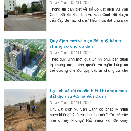
Ngày đăng 05/04/2021
tài chính không nhỏ.
Thông tin cần biết về sổ đỏ đất dịch vụ Vân
Canh Sổ đỏ đất dịch vụ Vân Canh đã được
cấp đầy đủ hay chưa? Nếu mua đất chưa có
sổ đỏ thì quyền lợi của người mua có được
đảm bảo hay không? Bài viết dưới đây, chúng
tôi sẽ đưa ra những thông tin quan trọng liên
Quy định mới về việc đòi quỹ bảo trì
quan đến giấy tờ đất này. Vai trò của sổ đỏ
chung cư cho cư dân
đất dịch vụ Vân Canh Sổ đỏ đất dịch vụ Vân
Ngày đăng 04/04/2021
Canh chính là Giấy chứng nhận quyền sử
Theo quy định mới của Chính phủ, ban quản
trị chung cư, chính quyền và ngân hàng có
thể cưỡng chế đòi quỹ bảo trì chung cư cho
cư dân sớm hơn.
Lợi ích và rủi ro cần biết khi chọn mua
đất dịch vụ 4.5 ha Vân Canh
Ngày đăng 04/04/2021
Khu đất dịch vụ Vân Canh có pháp lý minh
bạch không? Giá cả như thế nảo? Có thể xây
nhà ở hay không? Rất nhiều vấn đề xoay
quanh khu đất dịch vụ này được nhiều người