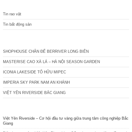
TIN TỨC
Tin rao vặt
Tin bất động sản
CÁC DỰ ÁN MỚI NHẤT
SHOPHOUSE CHÂN ĐẾ BERRIVER LONG BIÊN
MASTERISE CAO XÀ LÁ – HÀ NỘI SEASON GARDEN
ICONIA LAKESIDE TỐ HỮU MIPEC
IMPERIA SKY PARK NAM AN KHÁNH
VIỆT YÊN RIVERSIDE BẮC GIANG
TIN NỔI BẬT
Việt Yên Riverside – Cơ hội đầu tư vàng giữa trung tâm công nghiệp Bắc
Giang