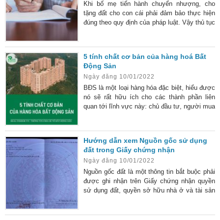
Khi bố mẹ tiến hành chuyển nhượng, cho
tặng đất cho con cái phải đảm bảo thực hiện
đúng theo quy định của pháp luật. Vậy thủ tục
chuyển nhượng quyền sử dụng đất cho con
mới nhất hiện nay như thế nào?
5 tính chất cơ bản của hàng hoá Bất
Động Sản
Ngày đăng 10/01/2022
BĐS là một loại hàng hóa đặc biệt, hiểu được
nó sẽ rất hữu ích cho các thành phần liên
quan tới lĩnh vực này: chủ đầu tư, người mua
nhà, nhà đầu tư, môi giới (sales). Ngoài việc
phải tuân theo những qui luật cơ bản của nền
kinh tế thị trường (luật cung/cầu), hàng hóa
Hướng dẫn xem Nguồn gốc sử dụng
bđs còn tuân theo những qui tắc riêng do 5
đất trong Giấy chứng nhận
tính chất đặc thù của nó
Ngày đăng 10/01/2022
Nguồn gốc đất là một thông tin bắt buộc phải
được ghi nhận trên Giấy chứng nhận quyền
sử dụng đất, quyền sở hữu nhà ở và tài sản
gắn liền với đất để xác định thời điểm, thời
gian, nguyên nhân hình thành lên một mảnh
đất cụ thể nào đó.