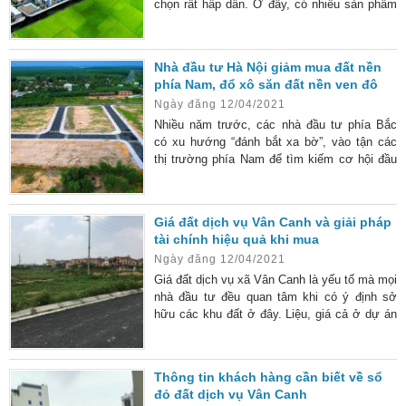
chọn rất hấp dẫn. Ở đây, có nhiều sản phẩm
bất động sản để các nhà đầu tư “rót” vốn. Mỗi
sản phẩm ở đây có sức hấp dẫn rất lớn về
giá cả, thiết kế và cả tiềm năng tăng giá cao.
Nhà đầu tư Hà Nội giảm mua đất nền
Nhà liền kề khu đô thị HUD Mê Linh Central
phía Nam, đổ xô săn đất nền ven đô
Khu đô thị HUD Mê Linh Central hiện sở hữu
Ngày đăng 12/04/2021
362 lô nhà liền kề. Mỗi
Nhiều năm trước, các nhà đầu tư phía Bắc
có xu hướng “đánh bắt xa bờ”, vào tận các
thị trường phía Nam để tìm kiếm cơ hội đầu
tư. Thế nhưng từ năm 2020 đến nay, thay vì
những cuộc viễn chinh xa xôi, một lượng
đông đảo nhà đầu tư phía Bắc tập trung vào
Giá đất dịch vụ Vân Canh và giải pháp
đất nền ven đô các tỉnh vệ tinh và vùng ven
tài chính hiệu quả khi mua
thủ đô. Những biến chuyển của giới đầu tư
Ngày đăng 12/04/2021
Sau giai đoạn khủng hoảng bất động sản
2008-2010, phía Nam nhanh chóng
Giá đất dịch vụ xã Vân Canh là yếu tố mà mọi
nhà đầu tư đều quan tâm khi có ý định sở
hữu các khu đất ở đây. Liệu, giá cả ở dự án
này so với các đơn vị khác trên thị trường có
thực sự ưu đãi hay không? Có nên đầu tư
vào dự án đất dịch vụ này không? Giải pháp
Thông tin khách hàng cần biết về sổ
tài chính hiệu quả khi mua đất dịch vụ Vân
đỏ đất dịch vụ Vân Canh
Canh Mua đất dịch vụ Vân Canh cần phải có