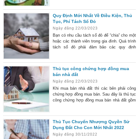
là một dự án nhà ở xã hội chính thức nhận hồ
sơ.
Quy Định Mới Nhất Về Điều Kiện, Thủ
Tục, Phí Tách Sổ Đỏ
Ngày đăng 22/03/2023
Bạn có nhu cầu tách sổ đỏ để “chia” cho một
hoặc các thành viên trong gia đình. Quá trình
tách sổ đỏ phải đảm bảo các quy định
của Luật Đất Đai hiện hành, vì vậy bạn đang
tìm hiểu các thông tin chính xác về điều kiện,
thủ tục cũng như chi phí tách sổ đỏ để chuẩn
Thủ tục công chứng hợp đồng mua
bị thật tốt.
bán nhà đất
Ngày đăng 22/03/2023
Khi mua bán nhà đất thì các bên phải công
chứng hợp đồng mua bán. Sau đây là thủ tục
công chứng hợp đồng mua bán nhà đất gồm
hồ sơ cần chuẩn bị, các bước công chứng và
tiền phải nộp khi công chứng.
Thủ Tục Chuyển Nhượng Quyền Sử
Dụng Đất Cho Con Mới Nhất 2022
Ngày đăng 30/11/2022