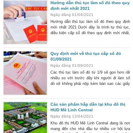
Hướng dẫn thủ tục làm sổ đỏ theo quy
định mới nhất 2021
Ngày đăng 01/09/2021
Hướng dẫn thủ tục làm sổ đỏ theo quy định
mới nhất 2021 Dưới đây là trình tự thủ tục,
điều kiện cấp sổ đỏ theo quy định mới nhất,
bạn có thể tham khảo khi tiến hành thủ tục
làm sổ đỏ. Khách hàng có nhu cầu quan tâm
đến Thủ tục Làm sổ đỏ (Làm mới, cấp
Quy định mới về thủ tục cấp sổ đỏ
mới, tách hợp thửa, đính chính, thế chấp,
01/09/2021
giải chấp …) vui lòng liên hệ để được tư vấn
Ngày đăng 01/09/2021
dịch của chúng tôi. Hotline: 0981 468 633 –
0906 288 928 Sổ đỏ là gì? Sổ
Các thủ tục làm sổ đỏ từ 1/9 sẽ gọn hơn rất
nhiều so với trước đây khi người đi làm sổ
đỏ sẽ không phải nộp kèm bản sao các giấy
tờ chứng minh nhân thân như sổ hộ khẩu,
CMTND, căn cước công dân.
Các sản phẩm hấp dẫn tại khu đô thị
HUD Mê Linh Central
Ngày đăng 13/04/2021
Khu đô thị HUD Mê Linh Central đang là nơi
mang đến cho nhà đầu tư nhiều cơ hội lựa