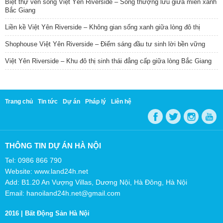
Biệt thự ven sông Việt Yên Riverside – Sống thượng lưu giữa miền xanh
Bắc Giang
Liền kề Việt Yên Riverside – Không gian sống xanh giữa lòng đô thị
Shophouse Việt Yên Riverside – Điểm sáng đầu tư sinh lời bền vững
Việt Yên Riverside – Khu đô thị sinh thái đẳng cấp giữa lòng Bắc Giang
Trang chủ
Tin tức
Dự án
Pháp lý
Liên hệ
THÔNG TIN DỰ ÁN HÀ NỘI
Tel: 0986 866 790
Website: www.land24h.net
Add: B1.20 An Vượng Villas, Dương Nội, Hà Đông, Hà Nội
Email: hanoiland24h.net@gmail.com
2016 |
Bất Động Sản Hà Nội