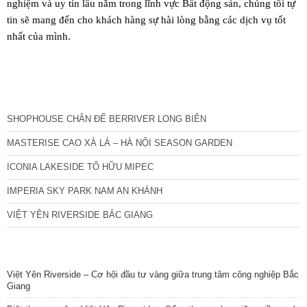
nghiệm và uy tín lâu năm trong lĩnh vực Bất động sản, chúng tôi tự
tin sẽ mang đến cho khách hàng sự hài lòng bằng các dịch vụ tốt
nhất của mình.
CÁC DỰ ÁN MỚI NHẤT
SHOPHOUSE CHÂN ĐẾ BERRIVER LONG BIÊN
MASTERISE CAO XÀ LÁ – HÀ NỘI SEASON GARDEN
ICONIA LAKESIDE TỐ HỮU MIPEC
IMPERIA SKY PARK NAM AN KHÁNH
VIỆT YÊN RIVERSIDE BẮC GIANG
TIN NỔI BẬT
Việt Yên Riverside – Cơ hội đầu tư vàng giữa trung tâm công nghiệp Bắc
Giang