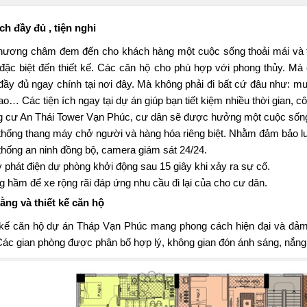
ích đầy đủ , tiện nghi
hương châm đem đến cho khách hàng một cuộc sống thoải mái và t
 đặc biệt đến thiết kế. Các căn hộ cho phù hợp với phong thủy. 
đầy đủ ngay chính tại nơi đây. Mà không phải đi bất cứ đâu như: mu
hao… Các tiện ích ngay tại dự án giúp bạn tiết kiệm nhiều thời gian,
g cư
An Thái Tower
Vạn Phúc, cư dân sẽ được hưởng một cuộc sống ti
thống thang máy chở người và hàng hóa riêng biệt. Nhằm đảm bảo l
thống an ninh đồng bộ, camera giám sát 24/24.
 phát điện dự phòng khởi động sau 15 giây khi xảy ra sự cố.
g hầm để xe rộng rãi đáp ứng nhu cầu đi lại của cho cư dân.
ằng và thiết kế căn hộ
 kế căn hộ dự án Tháp Vạn Phúc mang phong cách hiện đại và đảm
Các gian phòng được phân bố hợp lý, không gian đón ánh sáng, nắng g