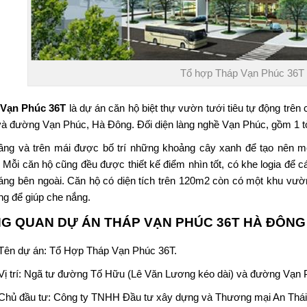
Tổ hợp Tháp Vạn Phúc 36T
 Vạn Phúc 36T
là dự án căn hộ biệt thự vườn tưới tiêu tự động trên
à đường Vạn Phúc, Hà Đông. Đối diện làng nghề Vạn Phúc, gồm 1 tò
ầng và trên mái được bố trí những khoảng cây xanh để tạo nên một
. Mỗi căn hộ cũng đều được thiết kế điểm nhìn tốt, có khe logia để cá
áng bên ngoài. Căn hộ có diện tích trên 120m2 còn có một khu vườ
ng để giúp che nắng.
G QUAN DỰ ÁN THÁP VẠN PHÚC 36T HÀ ĐÔNG
Tên dự án:
Tổ Hợp Tháp Vạn Phúc 36T
.
Vị trí: Ngã tư đường Tố Hữu (Lê Văn Lương kéo dài) và đường Vạn 
Chủ đầu tư: Công ty TNHH Đầu tư xây dựng và Thương mại An Thái