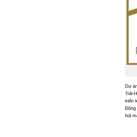
Dự án
Trãi-
triển 
Đồng 
hút m
T