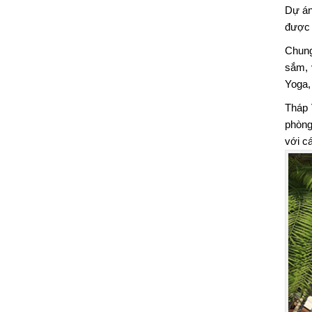
Dự án
được 
Chung
sắm, 
Yoga
Tháp 
phòng
với c