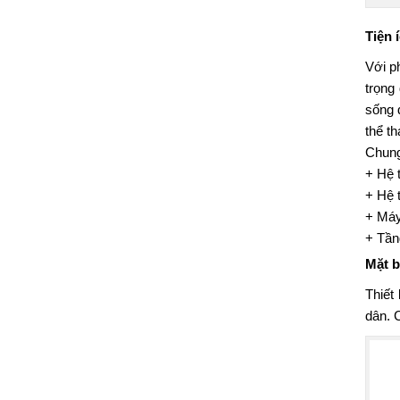
Tiện 
Với p
trọng
sống 
thể t
Chun
+ Hệ 
+ Hệ 
+ Máy
+ Tần
Mặt b
Thiết
dân. 