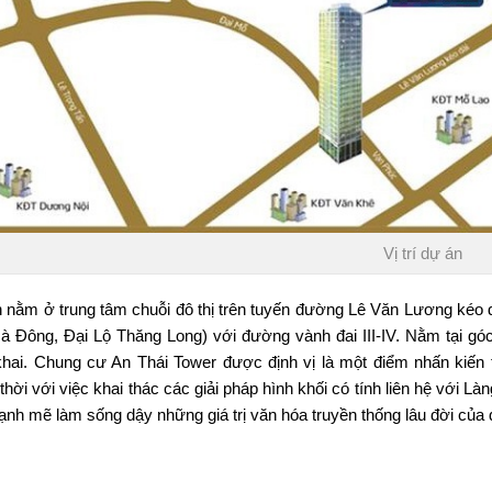
Vị trí dự án
 nằm ở trung tâm chuỗi đô thị trên tuyến đường Lê Văn Lương kéo dà
Hà Đông, Đại Lộ Thăng Long) với đường vành đai III-IV. Nằm tại gó
khai.
Chung cư An Thái Tower
được định vị là một điểm nhấn kiến 
thời với việc khai thác các giải pháp hình khối có tính liên hệ với
ạnh mẽ làm sống dậy những giá trị văn hóa truyền thống lâu đời của
IỆN ÍCH DỰ ÁN