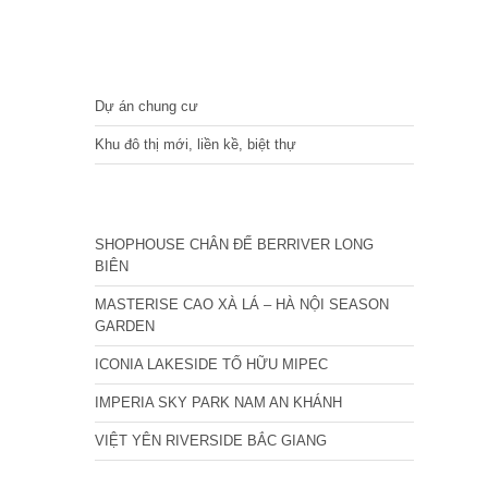
DỰ ÁN
Dự án chung cư
Khu đô thị mới, liền kề, biệt thự
CÁC DỰ ÁN MỚI NHẤT
SHOPHOUSE CHÂN ĐẾ BERRIVER LONG
BIÊN
MASTERISE CAO XÀ LÁ – HÀ NỘI SEASON
GARDEN
ICONIA LAKESIDE TỐ HỮU MIPEC
IMPERIA SKY PARK NAM AN KHÁNH
VIỆT YÊN RIVERSIDE BẮC GIANG