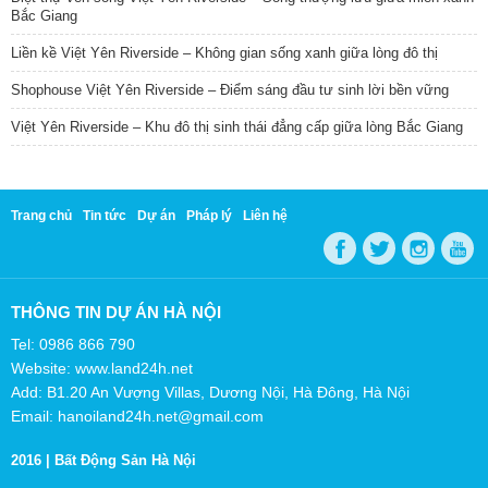
Bắc Giang
Liền kề Việt Yên Riverside – Không gian sống xanh giữa lòng đô thị
Shophouse Việt Yên Riverside – Điểm sáng đầu tư sinh lời bền vững
Việt Yên Riverside – Khu đô thị sinh thái đẳng cấp giữa lòng Bắc Giang
Trang chủ
Tin tức
Dự án
Pháp lý
Liên hệ
THÔNG TIN DỰ ÁN HÀ NỘI
Tel: 0986 866 790
Website: www.land24h.net
Add: B1.20 An Vượng Villas, Dương Nội, Hà Đông, Hà Nội
Email: hanoiland24h.net@gmail.com
2016 |
Bất Động Sản Hà Nội