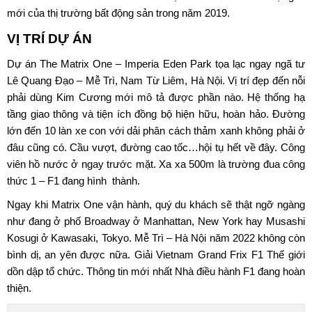
mới của thị trường bất động sản trong năm 2019.
VỊ TRÍ DỰ ÁN
Dự án The Matrix One
– Imperia Eden Park tọa lạc ngay ngã tư
Lê Quang Đạo – Mễ Trì, Nam Từ Liêm, Hà Nội. Vị trí đẹp đến nỗi
phải dùng Kim Cương mới mô tả được phần nào. Hệ thống hạ
tầng giao thông và tiện ích đồng bộ hiện hữu, hoàn hảo. Đường
lớn đến 10 làn xe con với dải phân cách thảm xanh không phải ở
đâu cũng có. Cầu vượt, đường cao tốc…hội tụ hết về đây. Công
viên hồ nước ở ngay trước mặt. Xa xa 500m là trường đua công
thức 1 – F1 đang hình thành.
Ngay khi
Matrix One
vận hành, quý du khách sẽ thật ngỡ ngàng
như đang ở phố Broadway ở Manhattan, New York hay Musashi
Kosugi ở Kawasaki, Tokyo. Mễ Trì – Hà Nội năm 2022 không còn
bình dị, an yên được nữa. Giải Vietnam Grand Frix F1 Thế giới
dồn dập tổ chức. Thông tin mới nhất Nhà điều hành F1 đang hoàn
thiện.