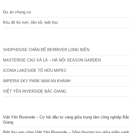
DỰ ÁN
Dự án chung cư
Khu đô thị mới, liền kề, biệt thự
CÁC DỰ ÁN MỚI NHẤT
SHOPHOUSE CHÂN ĐẾ BERRIVER LONG BIÊN
MASTERISE CAO XÀ LÁ – HÀ NỘI SEASON GARDEN
ICONIA LAKESIDE TỐ HỮU MIPEC
IMPERIA SKY PARK NAM AN KHÁNH
VIỆT YÊN RIVERSIDE BẮC GIANG
TIN NỔI BẬT
Việt Yên Riverside – Cơ hội đầu tư vàng giữa trung tâm công nghiệp Bắc
Giang
Biệt thự ven sông Việt Yên Riverside – Sống thượng lưu giữa miền xanh