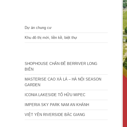
DỰ ÁN
Dự án chung cư
Khu đô thị mới, liền kề, biệt thự
CÁC DỰ ÁN MỚI NHẤT
SHOPHOUSE CHÂN ĐẾ BERRIVER LONG
BIÊN
MASTERISE CAO XÀ LÁ – HÀ NỘI SEASON
GARDEN
ICONIA LAKESIDE TỐ HỮU MIPEC
IMPERIA SKY PARK NAM AN KHÁNH
VIỆT YÊN RIVERSIDE BẮC GIANG