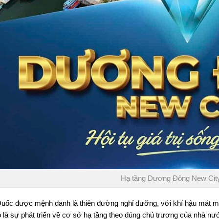
Hạ tầng Dương Đông New Cit
uốc được mệnh danh là thiên đường nghỉ dưỡng, với khí hậu mát mẻ
ó là sự phát triển về cơ sở hạ tầng theo đúng chủ trương của nhà n