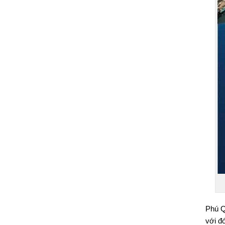
Phú Q
với đ