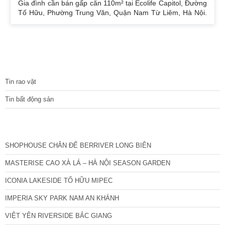
Gia đình cần bán gấp căn 110m² tại Ecolife Capitol, Đường
Tố Hữu, Phường Trung Văn, Quận Nam Từ Liêm, Hà Nội.
Căn hoa hậu 3PN – 2WC tầng trung rất thoáng mát.
Hướng Đông Bắc mát mẻ, căn hộ có ban công thoáng mát.
Để lại nội thất cả đồ điện tử chỉ mang đi đồ cá nhân. Đầy
đủ tiện ích, dịch vụ ngay dưới chân tòa nhà. Bán 4.15 tỷ có
thương lượng. Sổ đỏ sang tên nhanh gọn. Bác nào có nhu
TIN TỨC
cầu quan tâm liên
Tin rao vặt
Tin bất động sản
CÁC DỰ ÁN MỚI NHẤT
SHOPHOUSE CHÂN ĐẾ BERRIVER LONG BIÊN
MASTERISE CAO XÀ LÁ – HÀ NỘI SEASON GARDEN
ICONIA LAKESIDE TỐ HỮU MIPEC
IMPERIA SKY PARK NAM AN KHÁNH
VIỆT YÊN RIVERSIDE BẮC GIANG