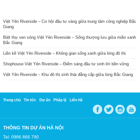
TIN NỔI BẬT
Việt Yên Riverside – Cơ hội đầu tư vàng giữa trung tâm công nghiệp Bắc
Giang
Biệt thự ven sông Việt Yên Riverside – Sống thượng lưu giữa miền xanh
Bắc Giang
Liền kề Việt Yên Riverside – Không gian sống xanh giữa lòng đô thị
Shophouse Việt Yên Riverside – Điểm sáng đầu tư sinh lời bền vững
Việt Yên Riverside – Khu đô thị sinh thái đẳng cấp giữa lòng Bắc Giang
Trang chủ
Tin tức
Dự án
Pháp lý
Liên hệ
THÔNG TIN DỰ ÁN HÀ NỘI
Tel: 0986 866 790