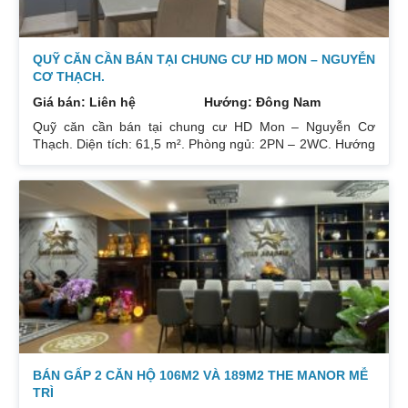
QUỸ CĂN CẦN BÁN TẠI CHUNG CƯ HD MON – NGUYỄN
CƠ THẠCH.
Giá bán: Liên hệ
Hướng: Đông Nam
Quỹ căn cần bán tại chung cư HD Mon – Nguyễn Cơ
Thạch. Diện tích: 61,5 m². Phòng ngủ: 2PN – 2WC. Hướng
ban công: Đông Bắc – Cửa Tây Nam. Full nội thất. Có sổ.
Giá: 3 tỷ. Diện tích: 67 m². Phòng ngủ: 2PN 2WC. Hướng
ban công: Đông Nam. Nội thất: Nhà full đồ đẹp, Có sổ. Giá:
3 tỷ 250. Diện tích: 86 m². Phòng ngủ: 2PN 2WC. Hướng
ban công: Tây tứ trạch. Nội thất: Nhà full đồ. Có sổ. Giá: 4
tỷ.
BÁN GẤP 2 CĂN HỘ 106M2 VÀ 189M2 THE MANOR MỄ
TRÌ