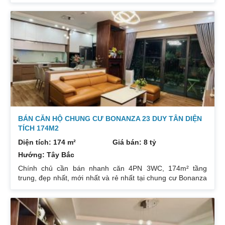
Diện tích: 97m², gồm 3 ngủ + 2 vệ sinh. Thiết kế cực kỳ
hợp lý các phòng đều tràn ngập ánh sáng tự nhiên. Hướng
cửa Bắc. Ban công Tây. Tầng cao view bát ngát thoáng
mát. Nhà nguyên Bản CĐT. Giá bán: 5 tỷ có thương lượng
đẹp. Liên hệ : 0832133366
BÁN CĂN HỘ CHUNG CƯ BONANZA 23 DUY TÂN DIỆN
TÍCH 174M2
Diện tích: 174 m²
Giá bán: 8 tỷ
Hướng: Tây Bắc
Chính chủ cần bán nhanh căn 4PN 3WC, 174m² tầng
trung, đẹp nhất, mới nhất và rẻ nhất tại chung cư Bonanza
23 Duy Tân. Do gia chủ không còn nhu cầu sử dụng nữa,
nên cần bán lại để đầu tư cái khác, cụ thể như sau:
Hướng: TB, ban công Đông Nam. Thiết kế: 4 ngủ 3WC DT:
174m². Nội thất đẹp thiết kế sang trọng trẻ trung. Phòng