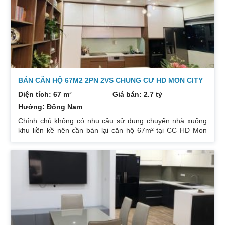
khách, bếp, thiết bị vệ sinh tất cả đều mới và sử dụng tốt.
Nhà đã có sổ pháp
BÁN CĂN HỘ 67M2 2PN 2VS CHUNG CƯ HD MON CITY
Diện tích: 67 m²
Giá bán: 2.7 tỷ
Hướng: Đông Nam
Chính chủ không có nhu cầu sử dụng chuyển nhà xuống
khu liền kề nên cần bán lại căn hộ 67m² tại CC HD Mon
City Căn hộ thiết kế 2 phòng ngủ và 2 phòng vệ sinh. Ban
công hướng Đông Nam căn góc nhiều mặt thoáng và có
ban công nhỏ phòng ngủ chính. Đồ nội thất cao cấp bán
để lại toàn bộ nội thất cao cấp theo phong cách Châu Âu.
Sổ đỏ chính chủ xem nhà 24/24. Liên hệ xem nhà:
0832133366