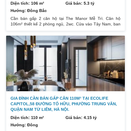
Diện tích: 106 m²
Giá bán: 5.3 tỷ
Hướng: Đông Bắc
Cần bán gấp 2 căn hộ tại The Manor Mễ Trì. Căn hộ
106m² thiết kế 2 phòng ngủ, 2wc. Cửa vào Tây Nam, ban
công Đông Bắc. Nhà đang cho thuê. Giá 5,3 tỷ. Căn hộ
189m² thiết kế 3 phòng ngủ, 2wc, 2 gác xép. Nhà đang ở.
Giá bán 7,4 tỷ. Cả 2 căn chủ nhà đều để lại toàn bộ nội
thất. Xem nhà liên hệ: 0832133366
GIA ĐÌNH CẦN BÁN GẤP CĂN 110M² TẠI ECOLIFE
CAPITOL,58 ĐƯỜNG TỐ HỮU, PHƯỜNG TRUNG VĂN,
QUẬN NAM TỪ LIÊM, HÀ NỘI.
Diện tích: 110 m²
Giá bán: 4.15 tỷ
Hướng: Đông