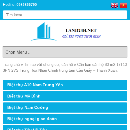
Hotline: 0986866790
Trang chủ
»
Tin rao vặt chung cư, căn hộ
»
Cần bán căn hộ 80 m2 17T10
3PN 2VS Trung Hòa Nhân Chính trung tâm Cầu Giấy – Thanh Xuân.
Biệt thự A10 Nam Trung Yên
Biệt thự Mỹ Đình
Biệt thự Nam Cường
Biệt thự ngoại giao đoàn