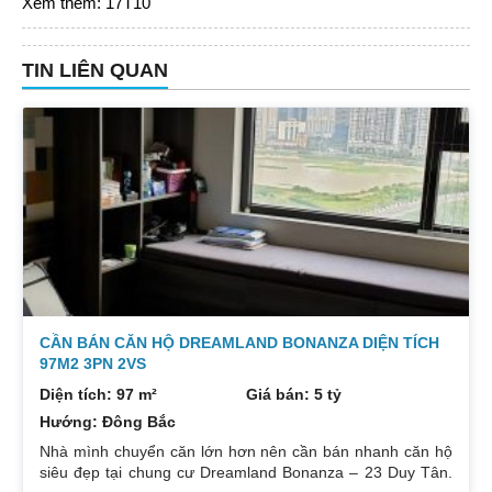
Xem thêm:
17T10
TIN LIÊN QUAN
CẦN BÁN CĂN HỘ DREAMLAND BONANZA DIỆN TÍCH
97M2 3PN 2VS
Diện tích: 97 m²
Giá bán: 5 tỷ
Hướng: Đông Bắc
Nhà mình chuyển căn lớn hơn nên cần bán nhanh căn hộ
siêu đẹp tại chung cư Dreamland Bonanza – 23 Duy Tân.