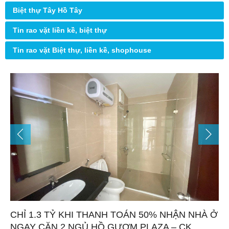
Biệt thự Tây Hồ Tây
Tin rao vặt liền kề, biệt thự
Tin rao vặt Biệt thự, liền kề, shophouse
CHỈ 1.3 TỶ KHI THANH TOÁN 50% NHẬN NHÀ Ở
NGAY CĂN 2 NGỦ HỒ GƯƠM PLAZA – CK