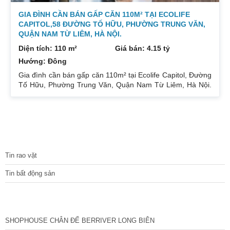
GIA ĐÌNH CẦN BÁN GẤP CĂN 110M² TẠI ECOLIFE
CAPITOL,58 ĐƯỜNG TỐ HỮU, PHƯỜNG TRUNG VĂN,
QUẬN NAM TỪ LIÊM, HÀ NỘI.
Diện tích: 110 m²
Giá bán: 4.15 tỷ
Hướng: Đông
Gia đình cần bán gấp căn 110m² tại Ecolife Capitol, Đường
Tố Hữu, Phường Trung Văn, Quận Nam Từ Liêm, Hà Nội.
Căn hoa hậu 3PN – 2WC tầng trung rất thoáng mát.
Hướng Đông Bắc mát mẻ, căn hộ có ban công thoáng mát.
Để lại nội thất cả đồ điện tử chỉ mang đi đồ cá nhân. Đầy
đủ tiện ích, dịch vụ ngay dưới chân tòa nhà. Bán 4.15 tỷ có
thương lượng. Sổ đỏ sang tên nhanh gọn. Bác nào có nhu
TIN TỨC
cầu quan tâm liên
Tin rao vặt
Tin bất động sản
CÁC DỰ ÁN MỚI NHẤT
SHOPHOUSE CHÂN ĐẾ BERRIVER LONG BIÊN