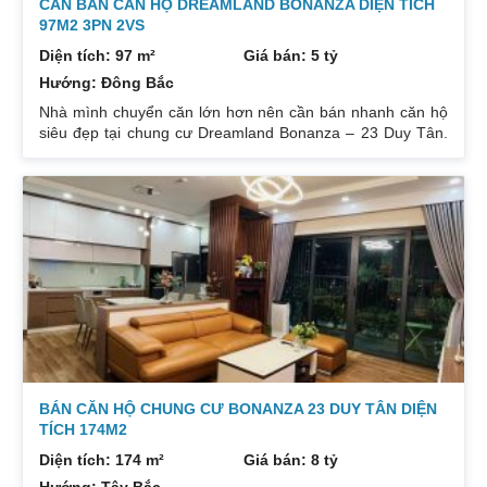
CẦN BÁN CĂN HỘ DREAMLAND BONANZA DIỆN TÍCH
97M2 3PN 2VS
Diện tích: 97 m²
Giá bán: 5 tỷ
Hướng: Đông Bắc
Nhà mình chuyển căn lớn hơn nên cần bán nhanh căn hộ
siêu đẹp tại chung cư Dreamland Bonanza – 23 Duy Tân.
Diện tích: 97m², gồm 3 ngủ + 2 vệ sinh. Thiết kế cực kỳ
hợp lý các phòng đều tràn ngập ánh sáng tự nhiên. Hướng
cửa Bắc. Ban công Tây. Tầng cao view bát ngát thoáng
mát. Nhà nguyên Bản CĐT. Giá bán: 5 tỷ có thương lượng
đẹp. Liên hệ : 0832133366
BÁN CĂN HỘ CHUNG CƯ BONANZA 23 DUY TÂN DIỆN
TÍCH 174M2
Diện tích: 174 m²
Giá bán: 8 tỷ