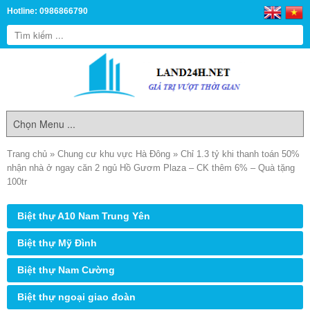
Hotline: 0986866790
Trang chủ
»
Chung cư khu vực Hà Đông
»
Chỉ 1.3 tỷ khi thanh toán 50%
nhận nhà ở ngay căn 2 ngủ Hồ Gươm Plaza – CK thêm 6% – Quà tặng
100tr
Biệt thự A10 Nam Trung Yên
Biệt thự Mỹ Đình
Biệt thự Nam Cường
Biệt thự ngoại giao đoàn