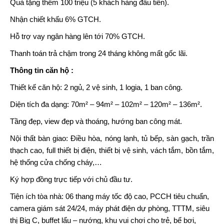
Quà tặng thêm 100 triệu (5 khách hàng đầu tiền).
Nhận chiết khấu 6% GTCH.
Hỗ trợ vay ngân hàng lên tới 70% GTCH.
Thanh toán trả chậm trong 24 tháng không mất gốc lãi.
Thông tin căn hộ :
Thiết kế căn hộ: 2 ngủ, 2 vệ sinh, 1 logia, 1 ban công.
Diện tích đa dạng: 70m² – 94m² – 102m² – 120m² – 136m².
Tầng đẹp, view đẹp và thoáng, hướng ban công mát.
Nội thất bàn giao: Điều hòa, nóng lạnh, tủ bếp, sàn gạch, trần
thạch cao, full thiết bị điện, thiết bị vệ sinh, vách tắm, bồn tắm,
hệ thống cửa chống cháy,…
Ký hợp đồng trực tiếp với chủ đầu tư.
Tiện ích tòa nhà: 06 thang máy tốc độ cao, PCCH tiêu chuẩn,
camera giám sát 24/24, máy phát điện dự phòng, TTTM, siêu
thị Big C, buffet lẩu – nướng, khu vui chơi cho trẻ, bể bơi,