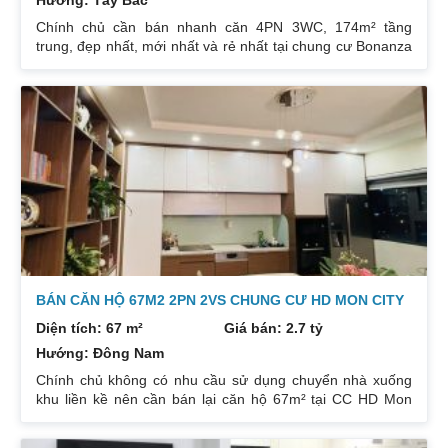
Hướng: Tây Bắc
Chính chủ cần bán nhanh căn 4PN 3WC, 174m² tầng
trung, đẹp nhất, mới nhất và rẻ nhất tại chung cư Bonanza
23 Duy Tân. Do gia chủ không còn nhu cầu sử dụng nữa,
nên cần bán lại để đầu tư cái khác, cụ thể như sau:
Hướng: TB, ban công Đông Nam. Thiết kế: 4 ngủ 3WC DT:
174m². Nội thất đẹp thiết kế sang trọng trẻ trung. Phòng
khách, bếp, thiết bị vệ sinh tất cả đều mới và sử dụng tốt.
Nhà đã có sổ pháp
BÁN CĂN HỘ 67M2 2PN 2VS CHUNG CƯ HD MON CITY
Diện tích: 67 m²
Giá bán: 2.7 tỷ
Hướng: Đông Nam
Chính chủ không có nhu cầu sử dụng chuyển nhà xuống
khu liền kề nên cần bán lại căn hộ 67m² tại CC HD Mon
City Căn hộ thiết kế 2 phòng ngủ và 2 phòng vệ sinh. Ban
công hướng Đông Nam căn góc nhiều mặt thoáng và có