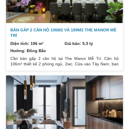
BÁN GẤP 2 CĂN HỘ 106M2 VÀ 189M2 THE MANOR MỄ
TRÌ
Diện tích: 106 m²
Giá bán: 5.3 tỷ
Hướng: Đông Bắc
Cần bán gấp 2 căn hộ tại The Manor Mễ Trì. Căn hộ
106m² thiết kế 2 phòng ngủ, 2wc. Cửa vào Tây Nam, ban
công Đông Bắc. Nhà đang cho thuê. Giá 5,3 tỷ. Căn hộ
189m² thiết kế 3 phòng ngủ, 2wc, 2 gác xép. Nhà đang ở.
Giá bán 7,4 tỷ. Cả 2 căn chủ nhà đều để lại toàn bộ nội
thất. Xem nhà liên hệ: 0832133366