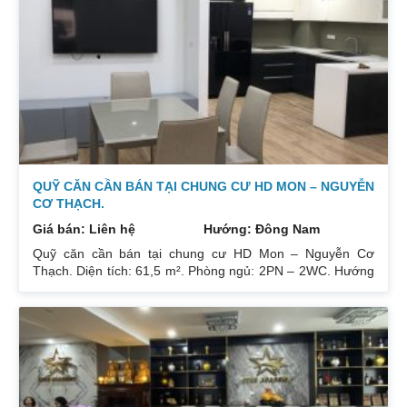
ban công nhỏ phòng ngủ chính. Đồ nội thất cao cấp bán
để lại toàn bộ nội thất cao cấp theo phong cách Châu Âu.
Sổ đỏ chính chủ xem nhà 24/24. Liên hệ xem nhà:
0832133366
QUỸ CĂN CẦN BÁN TẠI CHUNG CƯ HD MON – NGUYỄN
CƠ THẠCH.
Giá bán: Liên hệ
Hướng: Đông Nam
Quỹ căn cần bán tại chung cư HD Mon – Nguyễn Cơ
Thạch. Diện tích: 61,5 m². Phòng ngủ: 2PN – 2WC. Hướng
ban công: Đông Bắc – Cửa Tây Nam. Full nội thất. Có sổ.
Giá: 3 tỷ. Diện tích: 67 m². Phòng ngủ: 2PN 2WC. Hướng
ban công: Đông Nam. Nội thất: Nhà full đồ đẹp, Có sổ. Giá:
3 tỷ 250. Diện tích: 86 m². Phòng ngủ: 2PN 2WC. Hướng
ban công: Tây tứ trạch. Nội thất: Nhà full đồ. Có sổ. Giá: 4
tỷ.