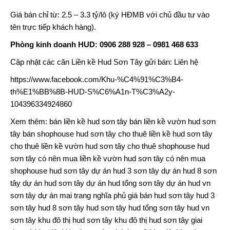
Giá bán chỉ từ: 2.5 – 3.3 tỷ/lô (ký HĐMB với chủ đầu tư vào
tên trực tiếp khách hàng).
Phòng kinh doanh HUD: 0906 288 928 – 0981 468 633
Cập nhật các căn
Liền kề Hud Sơn Tây
gửi bán: Liên hệ
https://www.facebook.com/Khu-%C4%91%C3%B4-
th%E1%BB%8B-HUD-S%C6%A1n-T%C3%A2y-
104396334924860
Xem thêm:
bán liền kề hud sơn tây
bán liền kề vườn hud sơn
tây
bán shophouse hud sơn tây
cho thuê liền kề hud sơn tây
cho thuê liền kề vườn hud sơn tây
cho thuê shophouse hud
sơn tây
có nên mua liền kề vườn hud sơn tây
có nên mua
shophouse hud sơn tây
dự án hud 3 sơn tây
dự án hud 8 sơn
tây
dự án hud sơn tây
dự án hud tổng sơn tây
dự án hud vn
sơn tây
dự án mai trang nghĩa phủ
giá bán hud sơn tây
hud 3
sơn tây
hud 8 sơn tây
hud sơn tây
hud tổng sơn tây
hud vn
sơn tây
khu đô thị hud sơn tây
khu đô thị hud sơn tây giai