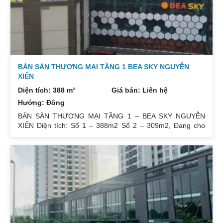
0832133366
BÁN SÀN THƯƠNG MẠI TẦNG 1 BEA SKY NGUYỄN
XIỂN
Diện tích: 388 m²
Giá bán: Liên hệ
Hướng: Đông
BÁN SÀN THƯƠNG MẠI TẦNG 1 – BEA SKY NGUYỄN
XIỂN Diện tích: Sổ 1 – 388m2 Sổ 2 – 309m2, Đang cho
Ngân hàng Agribank thuê HĐ dài hạn… Giá bán : Sổ 1 –
85tr/m2, Sổ 2 – 75tr/m2.. (đã VAT, ko bao gồm phí sang
tên chuyển nhượng ) Liên hệ : 0832133366