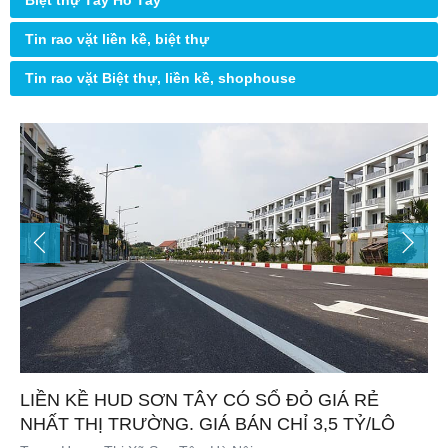
Biệt thự Tây Hồ Tây
Tin rao vặt liền kề, biệt thự
Tin rao vặt Biệt thự, liền kề, shophouse
LIỀN KỀ HUD SƠN TÂY CÓ SỔ ĐỎ GIÁ RẺ
NHẤT THỊ TRƯỜNG. GIÁ BÁN CHỈ 3,5 TỶ/LÔ