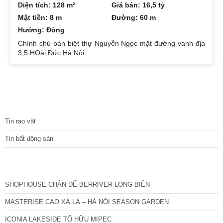
Diện tích: 128 m²
Giá bán: 16,5 tỷ
Mặt tiền: 8 m
Đường: 60 m
Hướng: Đông
Chính chủ bán biệt thự Nguyễn Ngọc mặt đường vanh địa
3,5 HOài Đức Hà Nội
Diện tích 128m2, hướng đông đông nam
Mặt tiền 8m, sâu 16m
TIN TỨC
Tin rao vặt
Tin bất động sản
CÁC DỰ ÁN MỚI NHẤT
SHOPHOUSE CHÂN ĐẾ BERRIVER LONG BIÊN
MASTERISE CAO XÀ LÁ – HÀ NỘI SEASON GARDEN
ICONIA LAKESIDE TỐ HỮU MIPEC