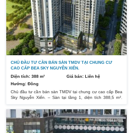
CHỦ ĐẦU TƯ CẦN BÁN SÀN TMDV TẠI CHUNG CƯ
CAO CẤP BEA SKY NGUYỄN XIỂN.
Diện tích: 388 m²
Giá bán: Liên hệ
Hướng: Đông
Chủ đầu tư cần bán sàn TMDV tại chung cư cao cấp Bea
Sky Nguyễn Xiển. – Sàn tại tầng 1, diện tích 388,5 m².
Đang cho Agribank thuê 464.900đ/m²/tháng (đã VAT), thuê
5 năm từ 01/06/2022, thanh toán 1 năm/lần (tương đương
2.2 tỷ/lần). – Sàn tại tầng 1, diện tích 312,71m². Hợp đồng
thuê còn 3 năm từ 01/04/2021, tiền thuê 74tr/tháng. – Sàn
tại tầng 5, diện tích sổ: 852,93m². Giá bán: 30tr/m². Đang
cho thuê Fitness 150tr/tháng. Quý khách liên hệ :