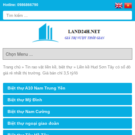
Hotline: 0986866790
Trang chủ
»
Tin rao vặt liền kề, biệt thự
»
Liền kề Hud Sơn Tây có sổ đỏ
giá rẻ nhất thị trường. Giá bán chỉ 3,5 tỷ/lô
Biệt thự A10 Nam Trung Yên
Biệt thự Mỹ Đình
Biệt thự Nam Cường
Biệt thự ngoại giao đoàn