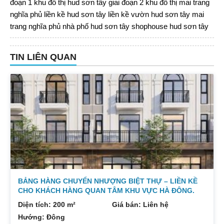
đoạn 1
khu đô thị hud sơn tây giai đoạn 2
khu đô thị mai trang
nghĩa phủ
liền kề hud sơn tây
liền kề vườn hud sơn tây
mai
trang nghĩa phủ
nhà phố hud sơn tây
shophouse hud sơn tây
TIN LIÊN QUAN
BẢNG HÀNG CHUYỂN NHƯỢNG BIỆT THỰ – LIỀN KỀ
CHO KHÁCH HÀNG QUAN TÂM KHU VỰC HÀ ĐÔNG.
Diện tích: 200 m²
Giá bán: Liên hệ
Hướng: Đông