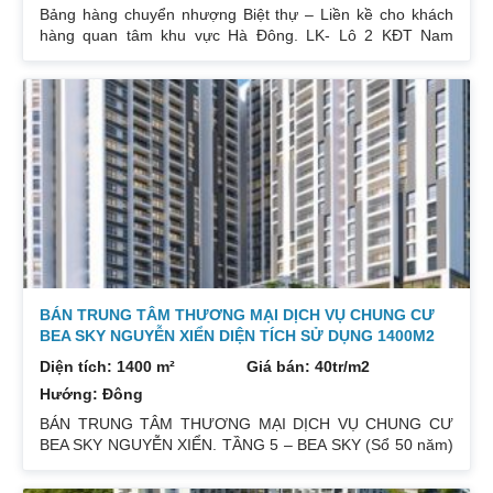
Bảng hàng chuyển nhượng Biệt thự – Liền kề cho khách
hàng quan tâm khu vực Hà Đông. LK- Lô 2 KĐT Nam
Thắng, 67 Phùng Khoang DT: 75m x 4 tầng, MT 5m, đã
hoàn thiện. Đang cho thuê Giá chào 15 tỷ. Căn 18- Lô 9
KĐT Nam Thắng, 67 Phùng Khoang DT: 123m x 5 tầng, lô
góc, đã hoàn thiện. Tầng 1 cho thuê 22tr, tầng 2 10tr/tháng
Giá chào 25,5 tỷ. LK 6B-33 Làng Việt Kiều DT: 77m x 4
tầng Giá chào 16,2 tỷ
BÁN TRUNG TÂM THƯƠNG MẠI DỊCH VỤ CHUNG CƯ
BEA SKY NGUYỄN XIỂN DIỆN TÍCH SỬ DỤNG 1400M2
Diện tích: 1400 m²
Giá bán: 40tr/m2
Hướng: Đông
BÁN TRUNG TÂM THƯƠNG MẠI DỊCH VỤ CHUNG CƯ
BEA SKY NGUYỄN XIỂN. TẦNG 5 – BEA SKY (Sổ 50 năm)
Diện tích sổ: 852,93m2. Giá bán: 40tr/m2( Bao gồm VAT).
Sử dụng thêm 650m2 ngoài sổ. Liên hệ : 0832133366