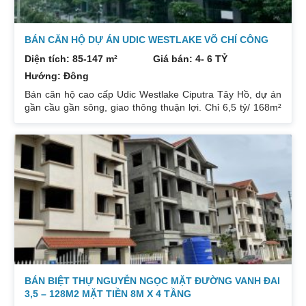
BÁN CĂN HỘ DỰ ÁN UDIC WESTLAKE VÕ CHÍ CÔNG
Diện tích: 85-147 m²
Giá bán: 4- 6 TỶ
Hướng: Đông
Bán căn hộ cao cấp Udic Westlake Ciputra Tây Hồ, dự án
gần cầu gần sông, giao thông thuận lợi. Chỉ 6,5 tỷ/ 168m²
cho căn góc 3PN và 3.95 tỷ/85m² cho căn 2PN. * Bàn giao
full nội thất. Nhận nhà ở ngay. Chi tiết liên hệ PKD
CĐT: 0989791119 * Tổng quan dự án:Tên dự án: Udic
Westlake. – Diện tích khu đất: 26.978m². – Chủ đầu tư:
Tổng công ty đầu tư phát triển hạ tầng đô thị Udic – Công
ty TNHH một thành viên. – Nhà
BÁN BIỆT THỰ NGUYỄN NGỌC MẶT ĐƯỜNG VANH ĐAI
3,5 – 128M2 MẶT TIỀN 8M X 4 TẦNG