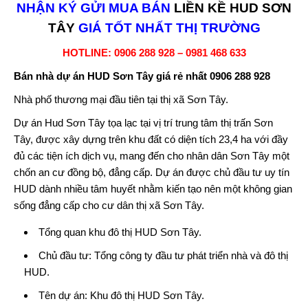
NHẬN KÝ GỬI MUA BÁN
LIỀN KỀ HUD SƠN
TÂY
GIÁ TỐT NHẤT THỊ TRƯỜNG
HOTLINE: 0906 288 928 – 0981 468 633
Bán nhà
dự án HUD Sơn Tây
giá rẻ nhất 0906 288 928
Nhà phố thương mại đầu tiên tại thị xã Sơn Tây.
Dự án Hud Sơn Tây
tọa lạc tại vị trí trung tâm thị trấn Sơn
Tây, được xây dựng trên khu đất có diện tích 23,4 ha với đầy
đủ các tiện ích dịch vụ, mang đến cho nhân dân Sơn Tây một
chốn an cư đồng bộ, đẳng cấp. Dự án được chủ đầu tư uy tín
HUD dành nhiều tâm huyết nhằm kiến tạo nên một không gian
sống đẳng cấp cho cư dân thị xã Sơn Tây.
Tổng quan
khu đô thị HUD Sơn Tây
.
Chủ đầu tư: Tổng công ty đầu tư phát triển nhà và đô thị
HUD.
Tên dự án:
Khu đô thị HUD Sơn Tây
.