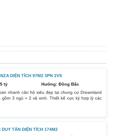
ZA DIỆN TÍCH 97M2 3PN 2VS
5 tỷ
Hướng: Đông Bắc
bán nhanh căn hộ siêu đẹp tại chung cư Dreamland
 gồm 3 ngủ + 2 vệ sinh. Thiết kế cực kỳ hợp lý các
. Hướng cửa Bắc. Ban công Tây. Tầng cao view bát
. Giá bán: 5 tỷ có thương lượng đẹp. Liên hệ :
DUY TÂN DIỆN TÍCH 174M2