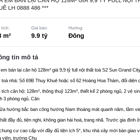
À EM BÁN LẠI CĂN HỘ 128M² GIÁ 9,9 TỶ FULL NỘI
Ê LH 0888 486 ***
 tích:
Giá bán:
Hướng:
8 m²
9.9 tỷ
Đông
ông tin mô tả
em bán lại căn hộ 128m² giá 9,9 tỷ full nội thất toà S2 Sun Grand Ci
rí toà nhà: Số 69B Thuỵ Khuê hoặc số 62 Hoàng Hoa Thám, đối diện 
 tích căn hộ: 128m², thông thuỷ 123m², thiết kế 2 phòng ngủ, 2 vệ s
h 3 phòng ngủ. Căn
ửa hướng bắc ban công hướng Nam thoáng mát quanh năm, tầm vie
thất đầy đủ, tiện nghi, không gian hài hoà, trang nhã. Trước gia đình ở
chung cư cao cấp với đầy đủ tiện ích 5*, khu nhà xây mới bàn giao v
 viên, trường Chu