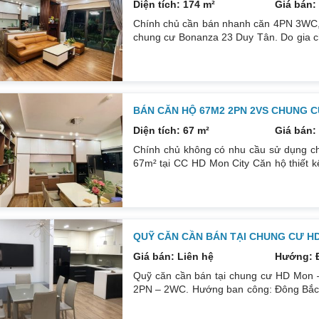
Diện tích: 174 m²
Giá bán: 
Chính chủ cần bán nhanh căn 4PN 3WC, 1
chung cư Bonanza 23 Duy Tân. Do gia c
để đầu tư cái khác, cụ thể như sau: H
DT: 174m². Nội thất đẹp thiết kế sang trọn
đều mới và sử dụng tốt. Nhà đã có sổ p
BÁN CĂN HỘ 67M2 2PN 2VS CHUNG C
Diện tích: 67 m²
Giá bán: 
Chính chủ không có nhu cầu sử dụng ch
67m² tại CC HD Mon City Căn hộ thiết 
Đông Nam căn góc nhiều mặt thoáng và 
cấp bán để lại toàn bộ nội thất cao cấ
24/24. Liên hệ xem nhà: 0832133366
QUỸ CĂN CẦN BÁN TẠI CHUNG CƯ H
Giá bán: Liên hệ
Hướng: 
Quỹ căn cần bán tại chung cư HD Mon –
2PN – 2WC. Hướng ban công: Đông Bắc – 
tích: 67 m². Phòng ngủ: 2PN 2WC. Hướng
sổ. Giá: 3 tỷ 250. Diện tích: 86 m². Ph