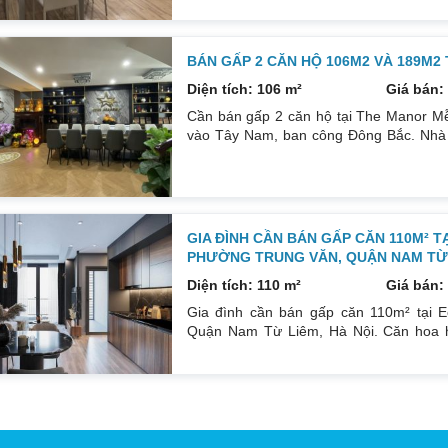
thất: Nhà full đồ. Có sổ. Giá: 4 tỷ.
BÁN GẤP 2 CĂN HỘ 106M2 VÀ 189M2
Diện tích: 106 m²
Giá bán: 
Cần bán gấp 2 căn hộ tại The Manor Mễ
vào Tây Nam, ban công Đông Bắc. Nhà đ
phòng ngủ, 2wc, 2 gác xép. Nhà đang ở. 
nội thất. Xem nhà liên hệ: 0832133366
GIA ĐÌNH CẦN BÁN GẤP CĂN 110M² T
PHƯỜNG TRUNG VĂN, QUẬN NAM TỪ L
Diện tích: 110 m²
Giá bán: 
Gia đình cần bán gấp căn 110m² tại E
Quận Nam Từ Liêm, Hà Nội. Căn hoa h
Đông Bắc mát mẻ, căn hộ có ban công th
đồ cá nhân. Đầy đủ tiện ích, dịch vụ n
Sổ đỏ sang tên nhanh gọn. Bác nào có n