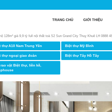
TRANG CHỦ
GIỚI THIỆU
hộ 128m² giá 9,9 tỷ full nội thất toà S2 Sun Grand City Thuỵ Khuê LH 0888 48
t thự A10 Nam Trung Yên
Biệt thự Mỹ Đình
t thự ngoại giao đoàn
Biệt thự Tây Hồ Tây
 rao vặt Biệt thự, liền kề,
ophouse