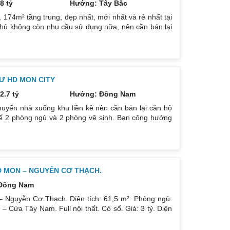
8 tỷ
Hướng: Tây Bắc
74m² tầng trung, đẹp nhất, mới nhất và rẻ nhất tại
hủ không còn nhu cầu sử dụng nữa, nên cần bán lại
ướng: TB, ban công Đông Nam. Thiết kế: 4 ngủ 3WC
g trẻ trung. Phòng khách, bếp, thiết bị vệ sinh tất cả
háp
Ư HD MON CITY
2.7 tỷ
Hướng: Đông Nam
uyển nhà xuống khu liền kề nên cần bán lại căn hộ
kế 2 phòng ngủ và 2 phòng vệ sinh. Ban công hướng
có ban công nhỏ phòng ngủ chính. Đồ nội thất cao
p theo phong cách Châu Âu. Sổ đỏ chính chủ xem nhà
D MON – NGUYỄN CƠ THẠCH.
Đông Nam
 Nguyễn Cơ Thạch. Diện tích: 61,5 m². Phòng ngủ:
Cửa Tây Nam. Full nội thất. Có sổ. Giá: 3 tỷ. Diện
 ban công: Đông Nam. Nội thất: Nhà full đồ đẹp, Có
òng ngủ: 2PN 2WC. Hướng ban công: Tây tứ trạch. Nội