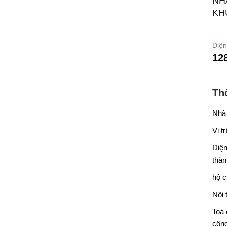
NH
KHU
Diện
12
Th
Nhà 
Vị t
Diện
thàn
hộ c
Nội 
Toà 
công