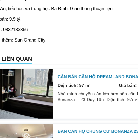
An, tiểu học và trung học Ba Đình. Giao thông thuận tiện.
bán: 9,9 tỷ.
H: 0832133366
 thêm:
Sun Grand City
N LIÊN QUAN
CẦN BÁN CĂN HỘ DREAMLAND BONAN
Diện tích: 97 m²
Giá bán: 
Nhà mình chuyển căn lớn hơn nên cần 
Bonanza – 23 Duy Tân. Diện tích: 97m²,
phòng đều tràn ngập ánh sáng tự nhiên
ngát thoáng mát. Nhà nguyên Bản CĐT
0832133366
BÁN CĂN HỘ CHUNG CƯ BONANZA 23 