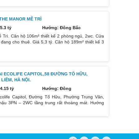
 THE MANOR MỄ TRÌ
5.3 tỷ
Hướng: Đông Bắc
 Trì. Căn hộ 106m² thiết kế 2 phòng ngủ, 2wc. Cửa
ang cho thuê. Giá 5,3 tỷ. Căn hộ 189m² thiết kế 3
Giá bán 7,4 tỷ. Cả 2 căn chủ nhà đều để lại toàn bộ
ẠI ECOLIFE CAPITOL,58 ĐƯỜNG TỐ HỮU,
IÊM, HÀ NỘI.
4.15 tỷ
Hướng: Đông
colife Capitol, Đường Tố Hữu, Phường Trung Văn,
ậu 3PN – 2WC tầng trung rất thoáng mát. Hướng
oáng mát. Để lại nội thất cả đồ điện tử chỉ mang đi
gay dưới chân tòa nhà. Bán 4.15 tỷ có thương lượng.
hu cầu quan tâm liên