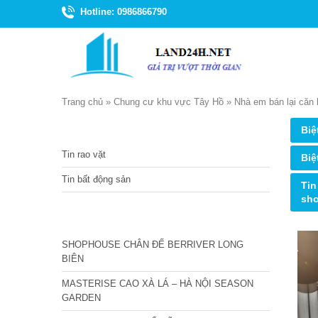
Hotline: 0986866790
Trang chủ
»
Chung cư khu vực Tây Hồ
»
Nhà em bán lại căn 
TIN TỨC
Biệ
Tin rao vặt
Biệ
Tin bất động sản
Tin
sh
CÁC DỰ ÁN MỚI NHẤT
SHOPHOUSE CHÂN ĐẾ BERRIVER LONG
BIÊN
MASTERISE CAO XÀ LÁ – HÀ NỘI SEASON
GARDEN