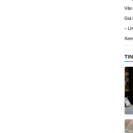
Văn 
Giá 
– L
Xem
TI