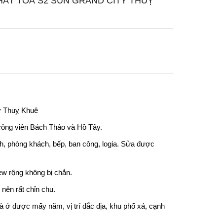
 THẤT TOÀ S2 SUN GRAND CITY THUỴ
ty Thuỵ Khuê
công viên Bách Thảo và Hồ Tây.
inh, phòng khách, bếp, ban công, logia. Sửa được
w rộng không bị chắn.
 nên rất chỉn chu.
à ở được mấy năm, vị trí đắc địa, khu phố xá, cạnh