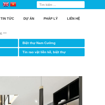
TIN TỨC
DỰ ÁN
PHÁP LÝ
LIÊN HỆ
6 ***
Biệt thự Nam Cường
Tin rao vặt liền kề, biệt thự