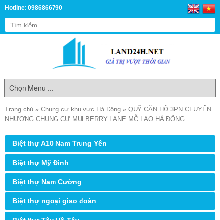
Hotline: 0986866790
Trang chủ
»
Chung cư khu vực Hà Đông
»
QUỸ CĂN HỘ 3PN CHUYỂN
NHƯỢNG CHUNG CƯ MULBERRY LANE MỖ LAO HÀ ĐÔNG
Biệt thự A10 Nam Trung Yên
Biệt thự Mỹ Đình
Biệt thự Nam Cường
Biệt thự ngoại giao đoàn