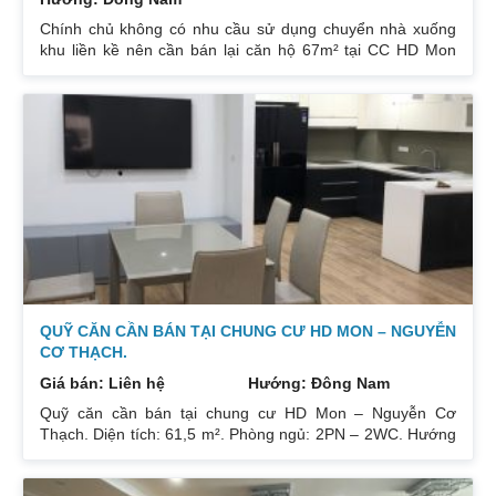
Chính chủ không có nhu cầu sử dụng chuyển nhà xuống
khu liền kề nên cần bán lại căn hộ 67m² tại CC HD Mon
City Căn hộ thiết kế 2 phòng ngủ và 2 phòng vệ sinh. Ban
công hướng Đông Nam căn góc nhiều mặt thoáng và có
ban công nhỏ phòng ngủ chính. Đồ nội thất cao cấp bán
để lại toàn bộ nội thất cao cấp theo phong cách Châu Âu.
Sổ đỏ chính chủ xem nhà 24/24. Liên hệ xem nhà:
0832133366
QUỸ CĂN CẦN BÁN TẠI CHUNG CƯ HD MON – NGUYỄN
CƠ THẠCH.
Giá bán: Liên hệ
Hướng: Đông Nam
Quỹ căn cần bán tại chung cư HD Mon – Nguyễn Cơ
Thạch. Diện tích: 61,5 m². Phòng ngủ: 2PN – 2WC. Hướng
ban công: Đông Bắc – Cửa Tây Nam. Full nội thất. Có sổ.
Giá: 3 tỷ. Diện tích: 67 m². Phòng ngủ: 2PN 2WC. Hướng