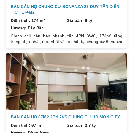
BÁN CĂN HỘ CHUNG CƯ BONANZA 23 DUY TÂN DIỆN
TÍCH 174M2
Diện tích: 174 m²
Giá bán: 8 tỷ
Hướng: Tây Bắc
Chính chủ cần bán nhanh căn 4PN 3WC, 174m² tầng
trung, đẹp nhất, mới nhất và rẻ nhất tại chung cư Bonanza
23 Duy Tân. Do gia chủ không còn nhu cầu sử dụng nữa,
nên cần bán lại để đầu tư cái khác, cụ thể như sau:
Hướng: TB, ban công Đông Nam. Thiết kế: 4 ngủ 3WC DT:
174m². Nội thất đẹp thiết kế sang trọng trẻ trung. Phòng
khách, bếp, thiết bị vệ sinh tất cả đều mới và sử dụng tốt.
Nhà đã có sổ pháp
BÁN CĂN HỘ 67M2 2PN 2VS CHUNG CƯ HD MON CITY
Diện tích: 67 m²
Giá bán: 2.7 tỷ
Hướng: Đông Nam