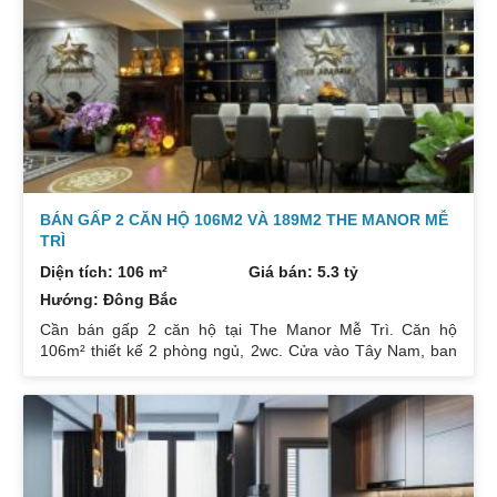
ban công: Đông Nam. Nội thất: Nhà full đồ đẹp, Có sổ. Giá:
3 tỷ 250. Diện tích: 86 m². Phòng ngủ: 2PN 2WC. Hướng
ban công: Tây tứ trạch. Nội thất: Nhà full đồ. Có sổ. Giá: 4
tỷ.
BÁN GẤP 2 CĂN HỘ 106M2 VÀ 189M2 THE MANOR MỄ
TRÌ
Diện tích: 106 m²
Giá bán: 5.3 tỷ
Hướng: Đông Bắc
Cần bán gấp 2 căn hộ tại The Manor Mễ Trì. Căn hộ
106m² thiết kế 2 phòng ngủ, 2wc. Cửa vào Tây Nam, ban
công Đông Bắc. Nhà đang cho thuê. Giá 5,3 tỷ. Căn hộ
189m² thiết kế 3 phòng ngủ, 2wc, 2 gác xép. Nhà đang ở.
Giá bán 7,4 tỷ. Cả 2 căn chủ nhà đều để lại toàn bộ nội
thất. Xem nhà liên hệ: 0832133366