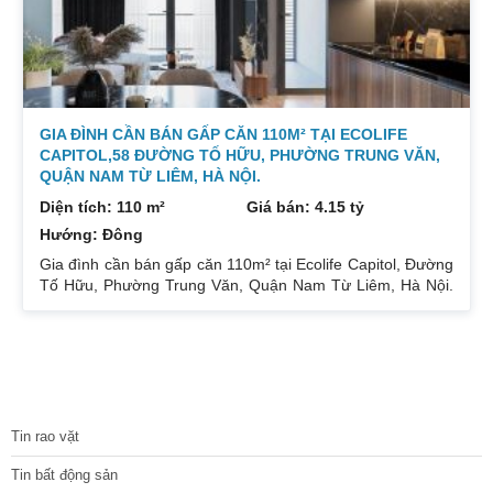
GIA ĐÌNH CẦN BÁN GẤP CĂN 110M² TẠI ECOLIFE
CAPITOL,58 ĐƯỜNG TỐ HỮU, PHƯỜNG TRUNG VĂN,
QUẬN NAM TỪ LIÊM, HÀ NỘI.
Diện tích: 110 m²
Giá bán: 4.15 tỷ
Hướng: Đông
Gia đình cần bán gấp căn 110m² tại Ecolife Capitol, Đường
Tố Hữu, Phường Trung Văn, Quận Nam Từ Liêm, Hà Nội.
Căn hoa hậu 3PN – 2WC tầng trung rất thoáng mát.
Hướng Đông Bắc mát mẻ, căn hộ có ban công thoáng mát.
Để lại nội thất cả đồ điện tử chỉ mang đi đồ cá nhân. Đầy
đủ tiện ích, dịch vụ ngay dưới chân tòa nhà. Bán 4.15 tỷ có
thương lượng. Sổ đỏ sang tên nhanh gọn. Bác nào có nhu
TIN TỨC
cầu quan tâm liên
Tin rao vặt
Tin bất động sản