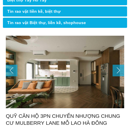
Biệt thự Tây Hồ Tây
Tin rao vặt liền kề, biệt thự
Tin rao vặt Biệt thự, liền kề, shophouse
QUỸ CĂN HỘ 3PN CHUYỂN NHƯỢNG CHUNG
CƯ MULBERRY LANE MỖ LAO HÀ ĐÔNG