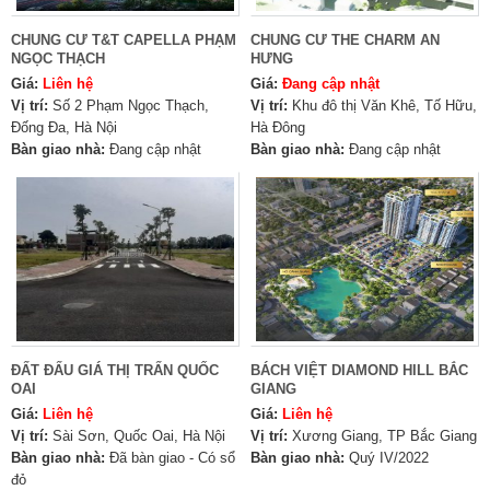
CHUNG CƯ T&T CAPELLA PHẠM
CHUNG CƯ THE CHARM AN
NGỌC THẠCH
HƯNG
Giá:
Liên hệ
Giá:
Đang cập nhật
Vị trí:
Số 2 Phạm Ngọc Thạch,
Vị trí:
Khu đô thị Văn Khê, Tố Hữu,
Đống Đa, Hà Nội
Hà Đông
Bàn giao nhà:
Đang cập nhật
Bàn giao nhà:
Đang cập nhật
ĐẤT ĐẤU GIÁ THỊ TRẤN QUỐC
BÁCH VIỆT DIAMOND HILL BẮC
OAI
GIANG
Giá:
Liên hệ
Giá:
Liên hệ
Vị trí:
Sài Sơn, Quốc Oai, Hà Nội
Vị trí:
Xương Giang, TP Bắc Giang
Bàn giao nhà:
Đã bàn giao - Có sổ
Bàn giao nhà:
Quý IV/2022
đỏ