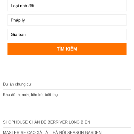
DỰ ÁN
Dự án chung cư
Khu đô thị mới, liền kề, biệt thự
CÁC DỰ ÁN MỚI NHẤT
SHOPHOUSE CHÂN ĐẾ BERRIVER LONG BIÊN
MASTERISE CAO XÀ LÁ – HÀ NỘI SEASON GARDEN