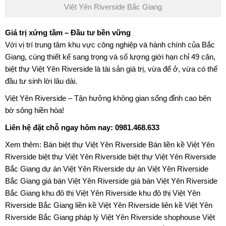
Việt Yên Riverside Bắc Giang
Giá trị xứng tầm – Đầu tư bền vững
Với vị trí trung tâm khu vực công nghiệp và hành chính của Bắc
Giang, cùng thiết kế sang trọng và số lượng giới hạn chỉ 49 căn,
biệt thự Việt Yên Riverside là tài sản giá trị, vừa để ở, vừa có thể
đầu tư sinh lời lâu dài.
Việt Yên Riverside
– Tận hưởng không gian sống đỉnh cao bên
bờ sông hiền hòa!
Liên hệ đặt chỗ ngay hôm nay: 0981.468.633
Xem thêm:
Bán biệt thự Việt Yên Riverside
Bán liền kề Việt Yên
Riverside
biệt thự Việt Yên Riverside
biệt thự Việt Yên Riverside
Bắc Giang
dự án Việt Yên Riverside
dự án Việt Yên Riverside
Bắc Giang
giá bán Việt Yên Riverside
giá bán Việt Yên Riverside
Bắc Giang
khu đô thị Việt Yên Riverside
khu đô thị Việt Yên
Riverside Bắc Giang
liền kề Việt Yên Riverside
liên kề Việt Yên
Riverside Bắc Giang
pháp lý Việt Yên Riverside
shophouse Việt