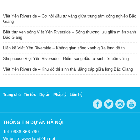
TIN NỔI BẬT
Việt Yên Riverside – Cơ hội đầu tư vàng giữa trung tâm công nghiệp Bắc
Giang
Biệt thự ven sông Việt Yên Riverside – Sống thượng lưu giữa miền xanh
Bắc Giang
Liền kề Việt Yên Riverside – Không gian sống xanh giữa lòng đô thị
Shophouse Việt Yên Riverside – Điểm sáng đầu tư sinh lời bền vững
Việt Yên Riverside – Khu đô thị sinh thái đẳng cấp giữa lòng Bắc Giang
Trang chủ
Tin tức
Dự án
Pháp lý
Liên hệ
THÔNG TIN DỰ ÁN HÀ NỘI
Tel: 0986 866 790
Website: www.land24h.net