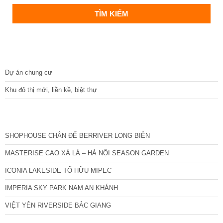
DỰ ÁN
Dự án chung cư
Khu đô thị mới, liền kề, biệt thự
CÁC DỰ ÁN MỚI NHẤT
SHOPHOUSE CHÂN ĐẾ BERRIVER LONG BIÊN
MASTERISE CAO XÀ LÁ – HÀ NỘI SEASON GARDEN
ICONIA LAKESIDE TỐ HỮU MIPEC
IMPERIA SKY PARK NAM AN KHÁNH
VIỆT YÊN RIVERSIDE BẮC GIANG