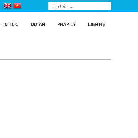
TIN TỨC
DỰ ÁN
PHÁP LÝ
LIÊN HỆ