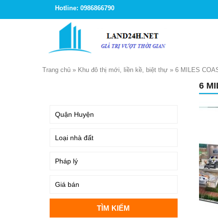
Hotline: 0986866790
Trang chủ
»
Khu đô thị mới, liền kề, biệt thự
»
6 MILES COA
6 M
TÌM KIẾM