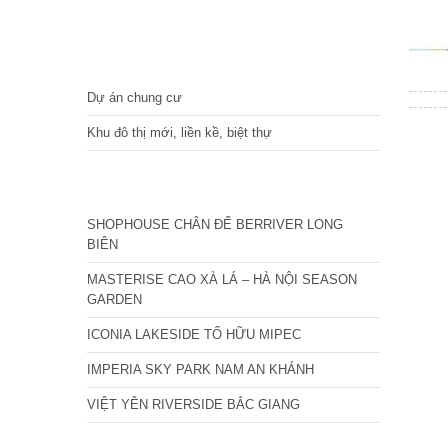
DỰ ÁN
Dự án chung cư
Khu đô thị mới, liền kề, biệt thự
CÁC DỰ ÁN MỚI NHẤT
SHOPHOUSE CHÂN ĐẾ BERRIVER LONG
BIÊN
MASTERISE CAO XÀ LÁ – HÀ NỘI SEASON
GARDEN
ICONIA LAKESIDE TỐ HỮU MIPEC
IMPERIA SKY PARK NAM AN KHÁNH
VIỆT YÊN RIVERSIDE BẮC GIANG