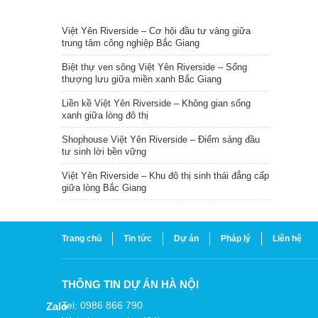
TIN NỔI BẬT
Việt Yên Riverside – Cơ hội đầu tư vàng giữa
trung tâm công nghiệp Bắc Giang
Biệt thự ven sông Việt Yên Riverside – Sống
thượng lưu giữa miền xanh Bắc Giang
Liền kề Việt Yên Riverside – Không gian sống
xanh giữa lòng đô thị
Shophouse Việt Yên Riverside – Điểm sáng đầu
tư sinh lời bền vững
Việt Yên Riverside – Khu đô thị sinh thái đẳng cấp
giữa lòng Bắc Giang
Trang chủ
Tin tức
Dự án
Pháp lý
Liên hệ
THÔNG TIN DỰ ÁN HÀ NỘI
Tel: 0986 866 790
Zalo