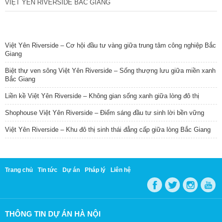
VIỆT YÊN RIVERSIDE BẮC GIANG
TIN NỔI BẬT
Việt Yên Riverside – Cơ hội đầu tư vàng giữa trung tâm công nghiệp Bắc
Giang
Biệt thự ven sông Việt Yên Riverside – Sống thượng lưu giữa miền xanh
Bắc Giang
Liền kề Việt Yên Riverside – Không gian sống xanh giữa lòng đô thị
Shophouse Việt Yên Riverside – Điểm sáng đầu tư sinh lời bền vững
Việt Yên Riverside – Khu đô thị sinh thái đẳng cấp giữa lòng Bắc Giang
Trang chủ
Tin tức
Dự án
Pháp lý
Liên hệ
THÔNG TIN DỰ ÁN HÀ NỘI