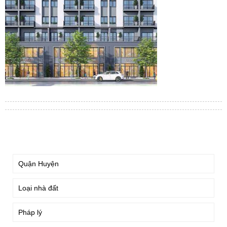
TÌM KIẾM