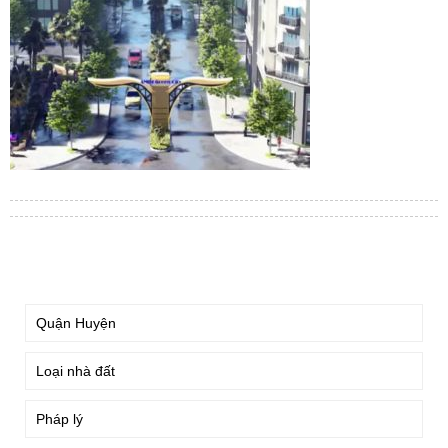
TÌM KIẾM