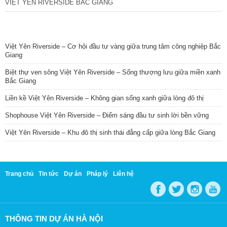
VIỆT YÊN RIVERSIDE BẮC GIANG
TIN NỔI BẬT
Việt Yên Riverside – Cơ hội đầu tư vàng giữa trung tâm công nghiệp Bắc
Giang
Biệt thự ven sông Việt Yên Riverside – Sống thượng lưu giữa miền xanh
Bắc Giang
Liền kề Việt Yên Riverside – Không gian sống xanh giữa lòng đô thị
Shophouse Việt Yên Riverside – Điểm sáng đầu tư sinh lời bền vững
Việt Yên Riverside – Khu đô thị sinh thái đẳng cấp giữa lòng Bắc Giang
Trang chủ
Tin tức
Dự án
Pháp lý
Liên hệ
THÔNG TIN DỰ ÁN HÀ NỘI