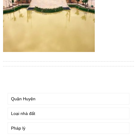
TÌM KIẾM