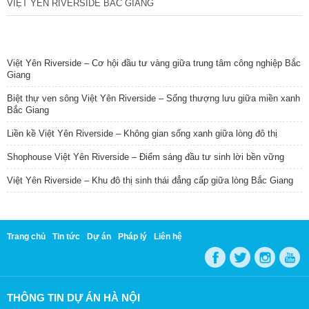
VIỆT YÊN RIVERSIDE BẮC GIANG
TIN NỔI BẬT
Việt Yên Riverside – Cơ hội đầu tư vàng giữa trung tâm công nghiệp Bắc
Giang
Biệt thự ven sông Việt Yên Riverside – Sống thượng lưu giữa miền xanh
Bắc Giang
Liền kề Việt Yên Riverside – Không gian sống xanh giữa lòng đô thị
Shophouse Việt Yên Riverside – Điểm sáng đầu tư sinh lời bền vững
Việt Yên Riverside – Khu đô thị sinh thái đẳng cấp giữa lòng Bắc Giang
Trang chủ
Tin tức
Dự án
Pháp lý
Liên hệ
THÔNG TIN DỰ ÁN HÀ NỘI