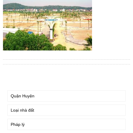
TÌM KIẾM