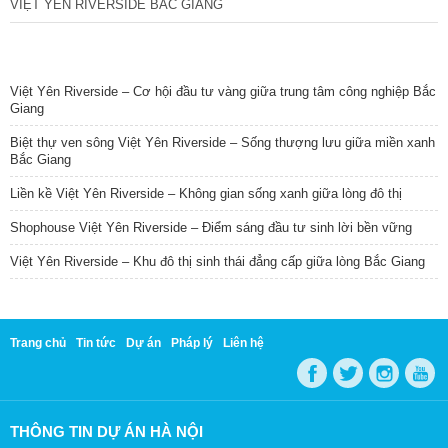
VIỆT YÊN RIVERSIDE BẮC GIANG
TIN NỔI BẬT
Việt Yên Riverside – Cơ hội đầu tư vàng giữa trung tâm công nghiệp Bắc
Giang
Biệt thự ven sông Việt Yên Riverside – Sống thượng lưu giữa miền xanh
Bắc Giang
Liền kề Việt Yên Riverside – Không gian sống xanh giữa lòng đô thị
Shophouse Việt Yên Riverside – Điểm sáng đầu tư sinh lời bền vững
Việt Yên Riverside – Khu đô thị sinh thái đẳng cấp giữa lòng Bắc Giang
Trang chủ
Tin tức
Dự án
Pháp lý
Liên hệ
THÔNG TIN DỰ ÁN HÀ NỘI