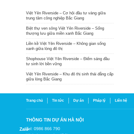
TIN NỔI BẬT
Việt Yên Riverside – Cơ hội đầu tư vàng giữa
trung tâm công nghiệp Bắc Giang
Biệt thự ven sông Việt Yên Riverside – Sống
thượng lưu giữa miền xanh Bắc Giang
Liền kề Việt Yên Riverside – Không gian sống
xanh giữa lòng đô thị
Shophouse Việt Yên Riverside – Điểm sáng đầu
tư sinh lời bền vững
Việt Yên Riverside – Khu đô thị sinh thái đẳng cấp
giữa lòng Bắc Giang
Trang chủ
Tin tức
Dự án
Pháp lý
Liên hệ
THÔNG TIN DỰ ÁN HÀ NỘI
Tel: 0986 866 790
Zalo