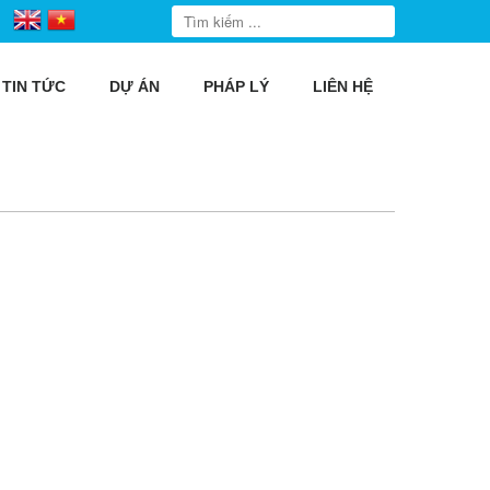
TIN TỨC
DỰ ÁN
PHÁP LÝ
LIÊN HỆ