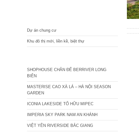
DỰ ÁN
Dự án chung cư
Khu đô thị mới, liền kề, biệt thự
CÁC DỰ ÁN MỚI NHẤT
SHOPHOUSE CHÂN ĐẾ BERRIVER LONG
BIÊN
MASTERISE CAO XÀ LÁ – HÀ NỘI SEASON
GARDEN
ICONIA LAKESIDE TỐ HỮU MIPEC
IMPERIA SKY PARK NAM AN KHÁNH
VIỆT YÊN RIVERSIDE BẮC GIANG