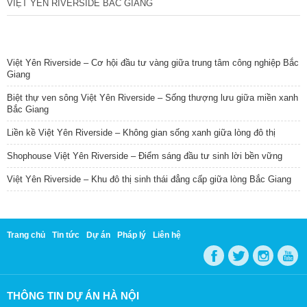
VIỆT YÊN RIVERSIDE BẮC GIANG
TIN NỔI BẬT
Việt Yên Riverside – Cơ hội đầu tư vàng giữa trung tâm công nghiệp Bắc
Giang
Biệt thự ven sông Việt Yên Riverside – Sống thượng lưu giữa miền xanh
Bắc Giang
Liền kề Việt Yên Riverside – Không gian sống xanh giữa lòng đô thị
Shophouse Việt Yên Riverside – Điểm sáng đầu tư sinh lời bền vững
Việt Yên Riverside – Khu đô thị sinh thái đẳng cấp giữa lòng Bắc Giang
Trang chủ
Tin tức
Dự án
Pháp lý
Liên hệ
THÔNG TIN DỰ ÁN HÀ NỘI