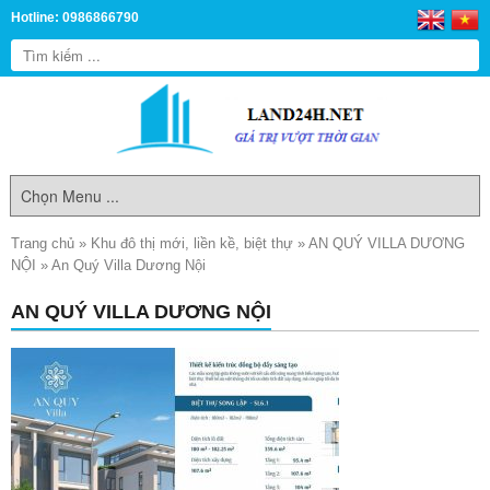
Hotline: 0986866790
Trang chủ
»
Khu đô thị mới, liền kề, biệt thự
»
AN QUÝ VILLA DƯƠNG
NỘI
»
An Quý Villa Dương Nội
AN QUÝ VILLA DƯƠNG NỘI