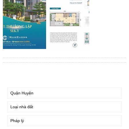
TÌM KIẾM