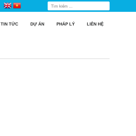
TIN TỨC
DỰ ÁN
PHÁP LÝ
LIÊN HỆ