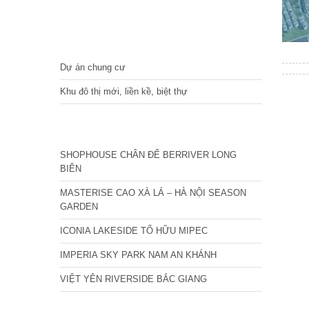
DỰ ÁN
Dự án chung cư
Khu đô thị mới, liền kề, biệt thự
CÁC DỰ ÁN MỚI NHẤT
SHOPHOUSE CHÂN ĐẾ BERRIVER LONG
BIÊN
MASTERISE CAO XÀ LÁ – HÀ NỘI SEASON
GARDEN
ICONIA LAKESIDE TỐ HỮU MIPEC
IMPERIA SKY PARK NAM AN KHÁNH
VIỆT YÊN RIVERSIDE BẮC GIANG