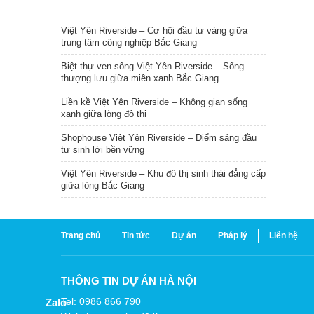
TIN NỔI BẬT
Việt Yên Riverside – Cơ hội đầu tư vàng giữa
trung tâm công nghiệp Bắc Giang
Biệt thự ven sông Việt Yên Riverside – Sống
thượng lưu giữa miền xanh Bắc Giang
Liền kề Việt Yên Riverside – Không gian sống
xanh giữa lòng đô thị
Shophouse Việt Yên Riverside – Điểm sáng đầu
tư sinh lời bền vững
Việt Yên Riverside – Khu đô thị sinh thái đẳng cấp
giữa lòng Bắc Giang
Trang chủ
Tin tức
Dự án
Pháp lý
Liên hệ
THÔNG TIN DỰ ÁN HÀ NỘI
Tel: 0986 866 790
Zalo