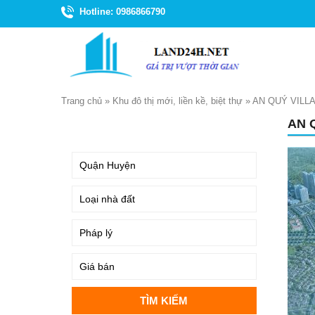
Hotline: 0986866790
Trang chủ
»
Khu đô thị mới, liền kề, biệt thự
»
AN QUÝ VILL
AN 
TÌM KIẾM