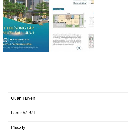
TÌM KIẾM