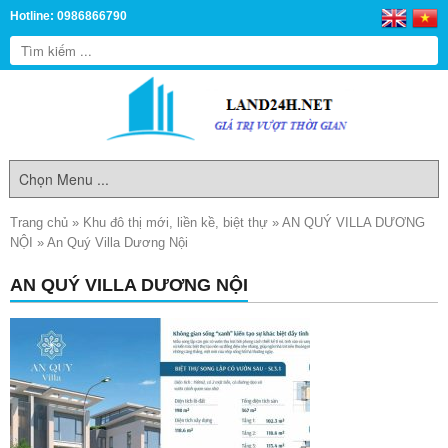
Hotline: 0986866790
Trang chủ
»
Khu đô thị mới, liền kề, biệt thự
»
AN QUÝ VILLA DƯƠNG
NỘI
»
An Quý Villa Dương Nội
AN QUÝ VILLA DƯƠNG NỘI