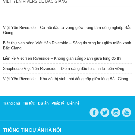
VIỆT YÊN RIVERSIDE BẮC GIANG
TIN NỔI BẬT
Việt Yên Riverside – Cơ hội đầu tư vàng giữa trung tâm công nghiệp Bắc
Giang
Biệt thự ven sông Việt Yên Riverside – Sống thượng lưu giữa miền xanh
Bắc Giang
Liền kề Việt Yên Riverside – Không gian sống xanh giữa lòng đô thị
Shophouse Việt Yên Riverside – Điểm sáng đầu tư sinh lời bền vững
Việt Yên Riverside – Khu đô thị sinh thái đẳng cấp giữa lòng Bắc Giang
Trang chủ
Tin tức
Dự án
Pháp lý
Liên hệ
THÔNG TIN DỰ ÁN HÀ NỘI