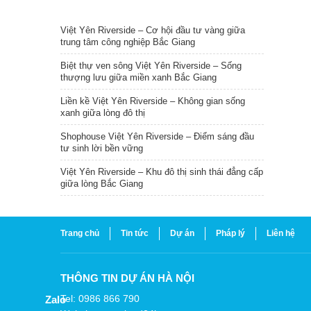
TIN NỔI BẬT
Việt Yên Riverside – Cơ hội đầu tư vàng giữa
trung tâm công nghiệp Bắc Giang
Biệt thự ven sông Việt Yên Riverside – Sống
thượng lưu giữa miền xanh Bắc Giang
Liền kề Việt Yên Riverside – Không gian sống
xanh giữa lòng đô thị
Shophouse Việt Yên Riverside – Điểm sáng đầu
tư sinh lời bền vững
Việt Yên Riverside – Khu đô thị sinh thái đẳng cấp
giữa lòng Bắc Giang
Trang chủ
Tin tức
Dự án
Pháp lý
Liên hệ
THÔNG TIN DỰ ÁN HÀ NỘI
Tel: 0986 866 790
Zalo