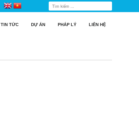
TIN TỨC
DỰ ÁN
PHÁP LÝ
LIÊN HỆ