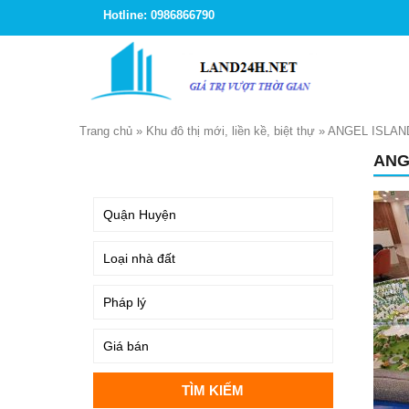
Hotline: 0986866790
Trang chủ
»
Khu đô thị mới, liền kề, biệt thự
»
ANGEL ISLAN
ANG
TÌM KIẾM