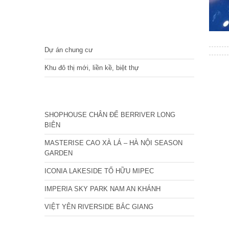
DỰ ÁN
Dự án chung cư
Khu đô thị mới, liền kề, biệt thự
CÁC DỰ ÁN MỚI NHẤT
SHOPHOUSE CHÂN ĐẾ BERRIVER LONG
BIÊN
MASTERISE CAO XÀ LÁ – HÀ NỘI SEASON
GARDEN
ICONIA LAKESIDE TỐ HỮU MIPEC
IMPERIA SKY PARK NAM AN KHÁNH
VIỆT YÊN RIVERSIDE BẮC GIANG