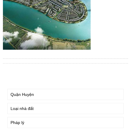
TÌM KIẾM