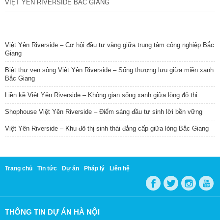
VIỆT YÊN RIVERSIDE BẮC GIANG
TIN NỔI BẬT
Việt Yên Riverside – Cơ hội đầu tư vàng giữa trung tâm công nghiệp Bắc
Giang
Biệt thự ven sông Việt Yên Riverside – Sống thượng lưu giữa miền xanh
Bắc Giang
Liền kề Việt Yên Riverside – Không gian sống xanh giữa lòng đô thị
Shophouse Việt Yên Riverside – Điểm sáng đầu tư sinh lời bền vững
Việt Yên Riverside – Khu đô thị sinh thái đẳng cấp giữa lòng Bắc Giang
Trang chủ
Tin tức
Dự án
Pháp lý
Liên hệ
THÔNG TIN DỰ ÁN HÀ NỘI