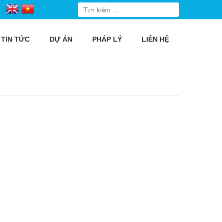
TIN TỨC
DỰ ÁN
PHÁP LÝ
LIÊN HỆ