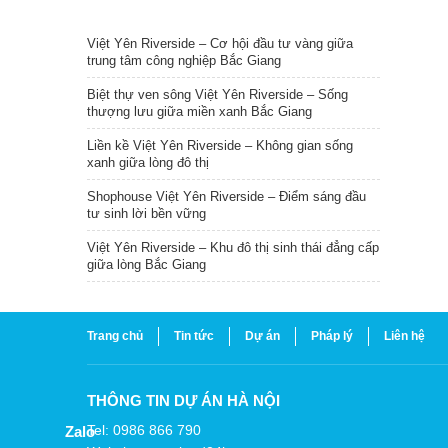
TIN NỔI BẬT
Việt Yên Riverside – Cơ hội đầu tư vàng giữa
trung tâm công nghiệp Bắc Giang
Biệt thự ven sông Việt Yên Riverside – Sống
thượng lưu giữa miền xanh Bắc Giang
Liền kề Việt Yên Riverside – Không gian sống
xanh giữa lòng đô thị
Shophouse Việt Yên Riverside – Điểm sáng đầu
tư sinh lời bền vững
Việt Yên Riverside – Khu đô thị sinh thái đẳng cấp
giữa lòng Bắc Giang
Trang chủ
Tin tức
Dự án
Pháp lý
Liên hệ
THÔNG TIN DỰ ÁN HÀ NỘI
Tel: 0986 866 790
Zalo