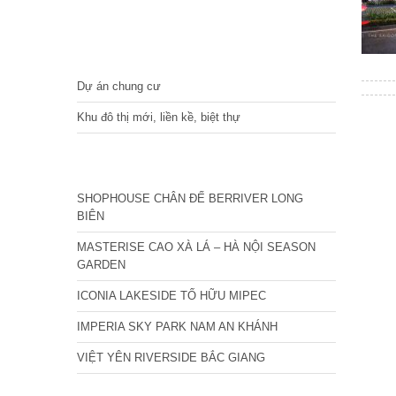
DỰ ÁN
Dự án chung cư
Khu đô thị mới, liền kề, biệt thự
CÁC DỰ ÁN MỚI NHẤT
SHOPHOUSE CHÂN ĐẾ BERRIVER LONG
BIÊN
MASTERISE CAO XÀ LÁ – HÀ NỘI SEASON
GARDEN
ICONIA LAKESIDE TỐ HỮU MIPEC
IMPERIA SKY PARK NAM AN KHÁNH
VIỆT YÊN RIVERSIDE BẮC GIANG