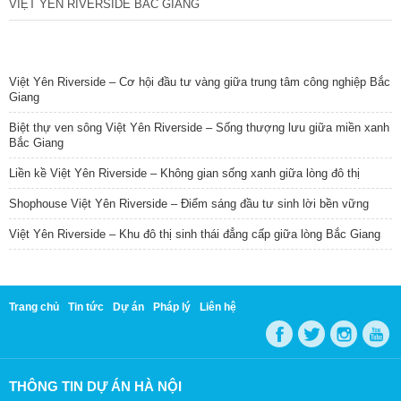
VIỆT YÊN RIVERSIDE BẮC GIANG
TIN NỔI BẬT
Việt Yên Riverside – Cơ hội đầu tư vàng giữa trung tâm công nghiệp Bắc
Giang
Biệt thự ven sông Việt Yên Riverside – Sống thượng lưu giữa miền xanh
Bắc Giang
Liền kề Việt Yên Riverside – Không gian sống xanh giữa lòng đô thị
Shophouse Việt Yên Riverside – Điểm sáng đầu tư sinh lời bền vững
Việt Yên Riverside – Khu đô thị sinh thái đẳng cấp giữa lòng Bắc Giang
Trang chủ
Tin tức
Dự án
Pháp lý
Liên hệ
THÔNG TIN DỰ ÁN HÀ NỘI