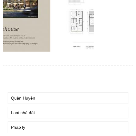
TÌM KIẾM