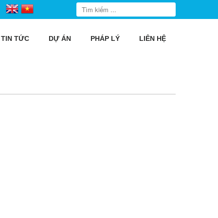
TIN TỨC
DỰ ÁN
PHÁP LÝ
LIÊN HỆ