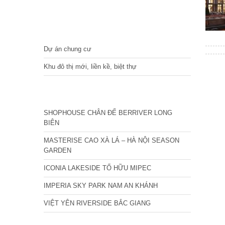
DỰ ÁN
Dự án chung cư
Khu đô thị mới, liền kề, biệt thự
CÁC DỰ ÁN MỚI NHẤT
SHOPHOUSE CHÂN ĐẾ BERRIVER LONG
BIÊN
MASTERISE CAO XÀ LÁ – HÀ NỘI SEASON
GARDEN
ICONIA LAKESIDE TỐ HỮU MIPEC
IMPERIA SKY PARK NAM AN KHÁNH
VIỆT YÊN RIVERSIDE BẮC GIANG