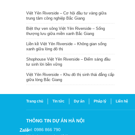
TIN NỔI BẬT
Việt Yên Riverside – Cơ hội đầu tư vàng giữa
trung tâm công nghiệp Bắc Giang
Biệt thự ven sông Việt Yên Riverside – Sống
thượng lưu giữa miền xanh Bắc Giang
Liền kề Việt Yên Riverside – Không gian sống
xanh giữa lòng đô thị
Shophouse Việt Yên Riverside – Điểm sáng đầu
tư sinh lời bền vững
Việt Yên Riverside – Khu đô thị sinh thái đẳng cấp
giữa lòng Bắc Giang
Trang chủ
Tin tức
Dự án
Pháp lý
Liên hệ
THÔNG TIN DỰ ÁN HÀ NỘI
Tel: 0986 866 790
Zalo