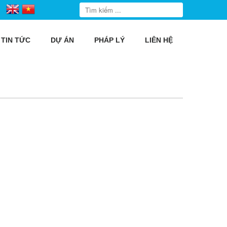
TIN TỨC
DỰ ÁN
PHÁP LÝ
LIÊN HỆ