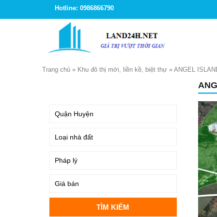
Hotline: 0986866790
Trang chủ
»
Khu đô thị mới, liền kề, biệt thự
»
ANGEL ISLAN
ANG
TÌM KIẾM