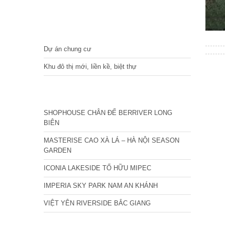
DỰ ÁN
Dự án chung cư
Khu đô thị mới, liền kề, biệt thự
CÁC DỰ ÁN MỚI NHẤT
SHOPHOUSE CHÂN ĐẾ BERRIVER LONG
BIÊN
MASTERISE CAO XÀ LÁ – HÀ NỘI SEASON
GARDEN
ICONIA LAKESIDE TỐ HỮU MIPEC
IMPERIA SKY PARK NAM AN KHÁNH
VIỆT YÊN RIVERSIDE BẮC GIANG