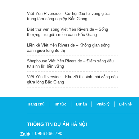
TIN NỔI BẬT
Việt Yên Riverside – Cơ hội đầu tư vàng giữa
trung tâm công nghiệp Bắc Giang
Biệt thự ven sông Việt Yên Riverside – Sống
thượng lưu giữa miền xanh Bắc Giang
Liền kề Việt Yên Riverside – Không gian sống
xanh giữa lòng đô thị
Shophouse Việt Yên Riverside – Điểm sáng đầu
tư sinh lời bền vững
Việt Yên Riverside – Khu đô thị sinh thái đẳng cấp
giữa lòng Bắc Giang
Trang chủ
Tin tức
Dự án
Pháp lý
Liên hệ
THÔNG TIN DỰ ÁN HÀ NỘI
Tel: 0986 866 790
Zalo