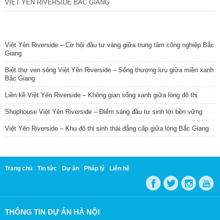
VIỆT YÊN RIVERSIDE BẮC GIANG
TIN NỔI BẬT
Việt Yên Riverside – Cơ hội đầu tư vàng giữa trung tâm công nghiệp Bắc
Giang
Biệt thự ven sông Việt Yên Riverside – Sống thượng lưu giữa miền xanh
Bắc Giang
Liền kề Việt Yên Riverside – Không gian sống xanh giữa lòng đô thị
Shophouse Việt Yên Riverside – Điểm sáng đầu tư sinh lời bền vững
Việt Yên Riverside – Khu đô thị sinh thái đẳng cấp giữa lòng Bắc Giang
Trang chủ
Tin tức
Dự án
Pháp lý
Liên hệ
THÔNG TIN DỰ ÁN HÀ NỘI