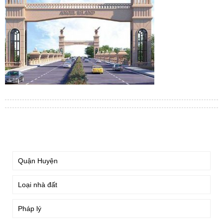
TÌM KIẾM