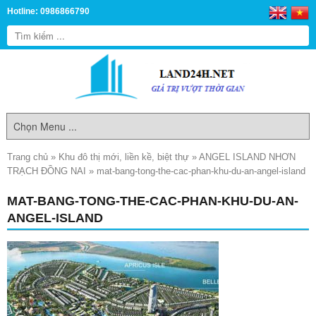
Hotline: 0986866790
Trang chủ
»
Khu đô thị mới, liền kề, biệt thự
»
ANGEL ISLAND NHƠN
TRẠCH ĐỒNG NAI
»
mat-bang-tong-the-cac-phan-khu-du-an-angel-island
MAT-BANG-TONG-THE-CAC-PHAN-KHU-DU-AN-
ANGEL-ISLAND