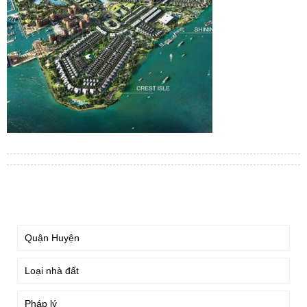
TÌM KIẾM