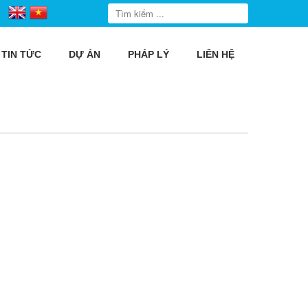
TIN TỨC
DỰ ÁN
PHÁP LÝ
LIÊN HỆ