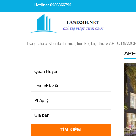
Hotline: 0986866790
Trang chủ
»
Khu đô thị mới, liền kề, biệt thự
»
APEC DIAMO
APE
TÌM KIẾM