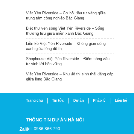
TIN NỔI BẬT
Việt Yên Riverside – Cơ hội đầu tư vàng giữa
trung tâm công nghiệp Bắc Giang
Biệt thự ven sông Việt Yên Riverside – Sống
thượng lưu giữa miền xanh Bắc Giang
Liền kề Việt Yên Riverside – Không gian sống
xanh giữa lòng đô thị
Shophouse Việt Yên Riverside – Điểm sáng đầu
tư sinh lời bền vững
Việt Yên Riverside – Khu đô thị sinh thái đẳng cấp
giữa lòng Bắc Giang
Trang chủ
Tin tức
Dự án
Pháp lý
Liên hệ
THÔNG TIN DỰ ÁN HÀ NỘI
Tel: 0986 866 790
Zalo