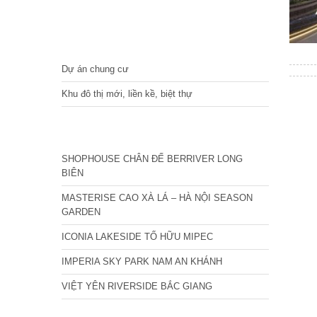
DỰ ÁN
Dự án chung cư
Khu đô thị mới, liền kề, biệt thự
CÁC DỰ ÁN MỚI NHẤT
SHOPHOUSE CHÂN ĐẾ BERRIVER LONG
BIÊN
MASTERISE CAO XÀ LÁ – HÀ NỘI SEASON
GARDEN
ICONIA LAKESIDE TỐ HỮU MIPEC
IMPERIA SKY PARK NAM AN KHÁNH
VIỆT YÊN RIVERSIDE BẮC GIANG