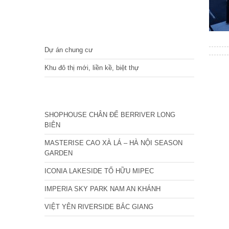
DỰ ÁN
Dự án chung cư
Khu đô thị mới, liền kề, biệt thự
CÁC DỰ ÁN MỚI NHẤT
SHOPHOUSE CHÂN ĐẾ BERRIVER LONG
BIÊN
MASTERISE CAO XÀ LÁ – HÀ NỘI SEASON
GARDEN
ICONIA LAKESIDE TỐ HỮU MIPEC
IMPERIA SKY PARK NAM AN KHÁNH
VIỆT YÊN RIVERSIDE BẮC GIANG