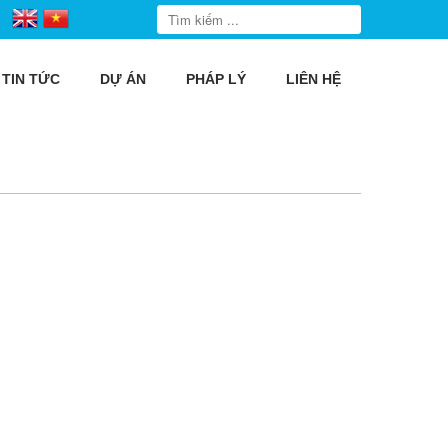
TIN TỨC
DỰ ÁN
PHÁP LÝ
LIÊN HỆ