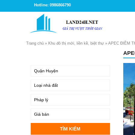
Hotline: 0986866790
Trang chủ
»
Khu đô thị mới, liền kề, biệt thự
»
APEC ĐIỀM T
APE
TÌM KIẾM