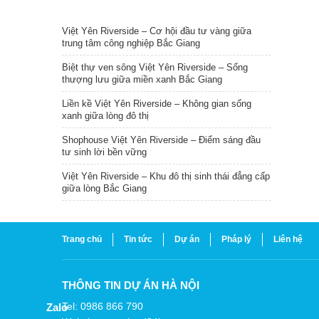
TIN NỔI BẬT
Việt Yên Riverside – Cơ hội đầu tư vàng giữa
trung tâm công nghiệp Bắc Giang
Biệt thự ven sông Việt Yên Riverside – Sống
thượng lưu giữa miền xanh Bắc Giang
Liền kề Việt Yên Riverside – Không gian sống
xanh giữa lòng đô thị
Shophouse Việt Yên Riverside – Điểm sáng đầu
tư sinh lời bền vững
Việt Yên Riverside – Khu đô thị sinh thái đẳng cấp
giữa lòng Bắc Giang
Trang chủ
Tin tức
Dự án
Pháp lý
Liên hệ
THÔNG TIN DỰ ÁN HÀ NỘI
Tel: 0986 866 790
Zalo