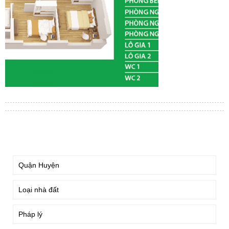
TÌM KIẾM