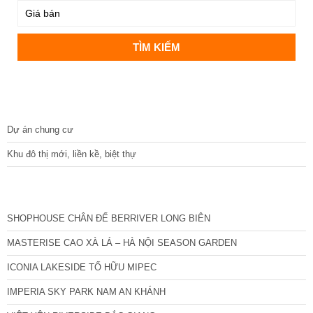
DỰ ÁN
Dự án chung cư
Khu đô thị mới, liền kề, biệt thự
CÁC DỰ ÁN MỚI NHẤT
SHOPHOUSE CHÂN ĐẾ BERRIVER LONG BIÊN
MASTERISE CAO XÀ LÁ – HÀ NỘI SEASON GARDEN
ICONIA LAKESIDE TỐ HỮU MIPEC
IMPERIA SKY PARK NAM AN KHÁNH