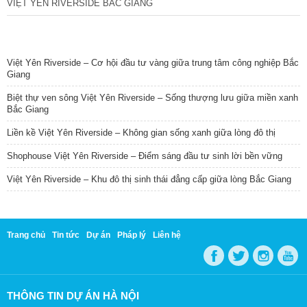
VIỆT YÊN RIVERSIDE BẮC GIANG
TIN NỔI BẬT
Việt Yên Riverside – Cơ hội đầu tư vàng giữa trung tâm công nghiệp Bắc
Giang
Biệt thự ven sông Việt Yên Riverside – Sống thượng lưu giữa miền xanh
Bắc Giang
Liền kề Việt Yên Riverside – Không gian sống xanh giữa lòng đô thị
Shophouse Việt Yên Riverside – Điểm sáng đầu tư sinh lời bền vững
Việt Yên Riverside – Khu đô thị sinh thái đẳng cấp giữa lòng Bắc Giang
Trang chủ
Tin tức
Dự án
Pháp lý
Liên hệ
THÔNG TIN DỰ ÁN HÀ NỘI