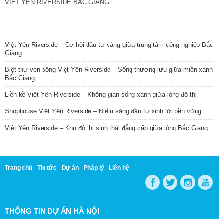
VIỆT YÊN RIVERSIDE BẮC GIANG
TIN NỔI BẬT
Việt Yên Riverside – Cơ hội đầu tư vàng giữa trung tâm công nghiệp Bắc
Giang
Biệt thự ven sông Việt Yên Riverside – Sống thượng lưu giữa miền xanh
Bắc Giang
Liền kề Việt Yên Riverside – Không gian sống xanh giữa lòng đô thị
Shophouse Việt Yên Riverside – Điểm sáng đầu tư sinh lời bền vững
Việt Yên Riverside – Khu đô thị sinh thái đẳng cấp giữa lòng Bắc Giang
Trang chủ
Tin tức
Dự án
Pháp lý
Liên hệ
THÔNG TIN DỰ ÁN HÀ NỘI