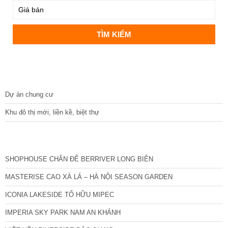
DỰ ÁN
Dự án chung cư
Khu đô thị mới, liền kề, biệt thự
CÁC DỰ ÁN MỚI NHẤT
SHOPHOUSE CHÂN ĐẾ BERRIVER LONG BIÊN
MASTERISE CAO XÀ LÁ – HÀ NỘI SEASON GARDEN
ICONIA LAKESIDE TỐ HỮU MIPEC
IMPERIA SKY PARK NAM AN KHÁNH