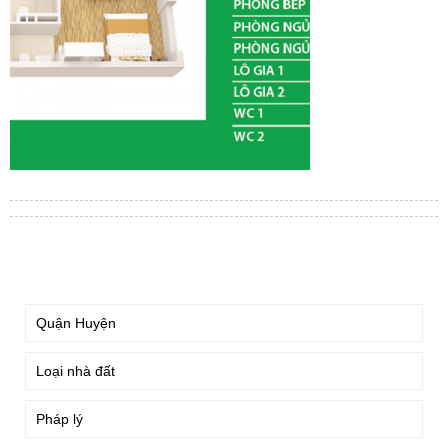
TÌM KIẾM