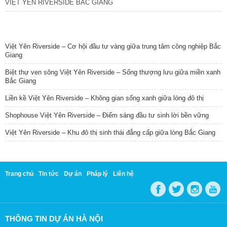
VIỆT YÊN RIVERSIDE BẮC GIANG
TIN NỔI BẬT
Việt Yên Riverside – Cơ hội đầu tư vàng giữa trung tâm công nghiệp Bắc
Giang
Biệt thự ven sông Việt Yên Riverside – Sống thượng lưu giữa miền xanh
Bắc Giang
Liền kề Việt Yên Riverside – Không gian sống xanh giữa lòng đô thị
Shophouse Việt Yên Riverside – Điểm sáng đầu tư sinh lời bền vững
Việt Yên Riverside – Khu đô thị sinh thái đẳng cấp giữa lòng Bắc Giang
Trang chủ
Tin tức
Dự án
Pháp lý
Liên hệ
THÔNG TIN DỰ ÁN HÀ NỘI