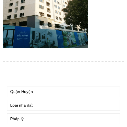
TÌM KIẾM