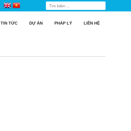
TIN TỨC
DỰ ÁN
PHÁP LÝ
LIÊN HỆ