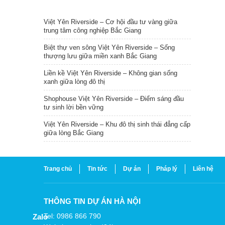
TIN NỔI BẬT
Việt Yên Riverside – Cơ hội đầu tư vàng giữa
trung tâm công nghiệp Bắc Giang
Biệt thự ven sông Việt Yên Riverside – Sống
thượng lưu giữa miền xanh Bắc Giang
Liền kề Việt Yên Riverside – Không gian sống
xanh giữa lòng đô thị
Shophouse Việt Yên Riverside – Điểm sáng đầu
tư sinh lời bền vững
Việt Yên Riverside – Khu đô thị sinh thái đẳng cấp
giữa lòng Bắc Giang
Trang chủ
Tin tức
Dự án
Pháp lý
Liên hệ
THÔNG TIN DỰ ÁN HÀ NỘI
Tel: 0986 866 790
Zalo