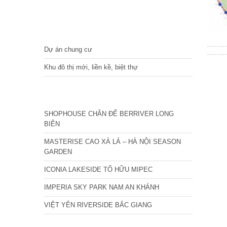
DỰ ÁN
Dự án chung cư
Khu đô thị mới, liền kề, biệt thự
CÁC DỰ ÁN MỚI NHẤT
SHOPHOUSE CHÂN ĐẾ BERRIVER LONG
BIÊN
MASTERISE CAO XÀ LÁ – HÀ NỘI SEASON
GARDEN
ICONIA LAKESIDE TỐ HỮU MIPEC
IMPERIA SKY PARK NAM AN KHÁNH
VIỆT YÊN RIVERSIDE BẮC GIANG