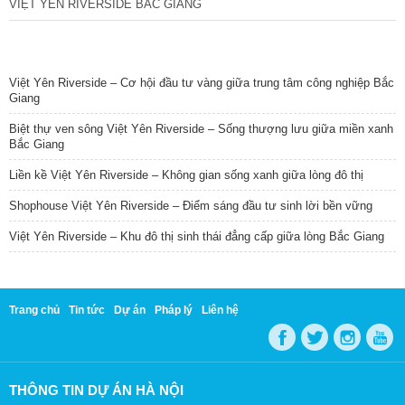
VIỆT YÊN RIVERSIDE BẮC GIANG
TIN NỔI BẬT
Việt Yên Riverside – Cơ hội đầu tư vàng giữa trung tâm công nghiệp Bắc
Giang
Biệt thự ven sông Việt Yên Riverside – Sống thượng lưu giữa miền xanh
Bắc Giang
Liền kề Việt Yên Riverside – Không gian sống xanh giữa lòng đô thị
Shophouse Việt Yên Riverside – Điểm sáng đầu tư sinh lời bền vững
Việt Yên Riverside – Khu đô thị sinh thái đẳng cấp giữa lòng Bắc Giang
Trang chủ
Tin tức
Dự án
Pháp lý
Liên hệ
THÔNG TIN DỰ ÁN HÀ NỘI