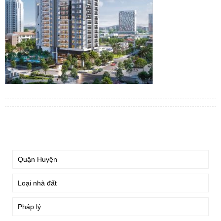
TÌM KIẾM