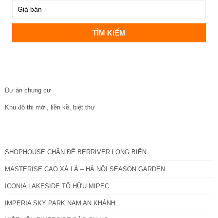
DỰ ÁN
Dự án chung cư
Khu đô thị mới, liền kề, biệt thự
CÁC DỰ ÁN MỚI NHẤT
SHOPHOUSE CHÂN ĐẾ BERRIVER LONG BIÊN
MASTERISE CAO XÀ LÁ – HÀ NỘI SEASON GARDEN
ICONIA LAKESIDE TỐ HỮU MIPEC
IMPERIA SKY PARK NAM AN KHÁNH