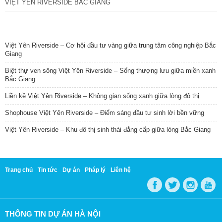
VIỆT YÊN RIVERSIDE BẮC GIANG
TIN NỔI BẬT
Việt Yên Riverside – Cơ hội đầu tư vàng giữa trung tâm công nghiệp Bắc
Giang
Biệt thự ven sông Việt Yên Riverside – Sống thượng lưu giữa miền xanh
Bắc Giang
Liền kề Việt Yên Riverside – Không gian sống xanh giữa lòng đô thị
Shophouse Việt Yên Riverside – Điểm sáng đầu tư sinh lời bền vững
Việt Yên Riverside – Khu đô thị sinh thái đẳng cấp giữa lòng Bắc Giang
Trang chủ
Tin tức
Dự án
Pháp lý
Liên hệ
THÔNG TIN DỰ ÁN HÀ NỘI