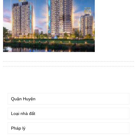
TÌM KIẾM