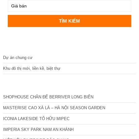
DỰ ÁN
Dự án chung cư
Khu đô thị mới, liền kề, biệt thự
CÁC DỰ ÁN MỚI NHẤT
SHOPHOUSE CHÂN ĐẾ BERRIVER LONG BIÊN
MASTERISE CAO XÀ LÁ – HÀ NỘI SEASON GARDEN
ICONIA LAKESIDE TỐ HỮU MIPEC
IMPERIA SKY PARK NAM AN KHÁNH