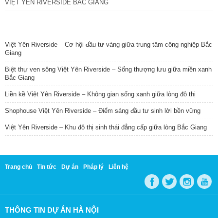
VIỆT YÊN RIVERSIDE BẮC GIANG
TIN NỔI BẬT
Việt Yên Riverside – Cơ hội đầu tư vàng giữa trung tâm công nghiệp Bắc
Giang
Biệt thự ven sông Việt Yên Riverside – Sống thượng lưu giữa miền xanh
Bắc Giang
Liền kề Việt Yên Riverside – Không gian sống xanh giữa lòng đô thị
Shophouse Việt Yên Riverside – Điểm sáng đầu tư sinh lời bền vững
Việt Yên Riverside – Khu đô thị sinh thái đẳng cấp giữa lòng Bắc Giang
Trang chủ
Tin tức
Dự án
Pháp lý
Liên hệ
THÔNG TIN DỰ ÁN HÀ NỘI