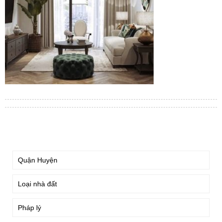
TÌM KIẾM