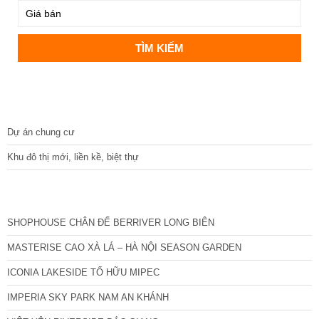
DỰ ÁN
Dự án chung cư
Khu đô thị mới, liền kề, biệt thự
CÁC DỰ ÁN MỚI NHẤT
SHOPHOUSE CHÂN ĐẾ BERRIVER LONG BIÊN
MASTERISE CAO XÀ LÁ – HÀ NỘI SEASON GARDEN
ICONIA LAKESIDE TỐ HỮU MIPEC
IMPERIA SKY PARK NAM AN KHÁNH