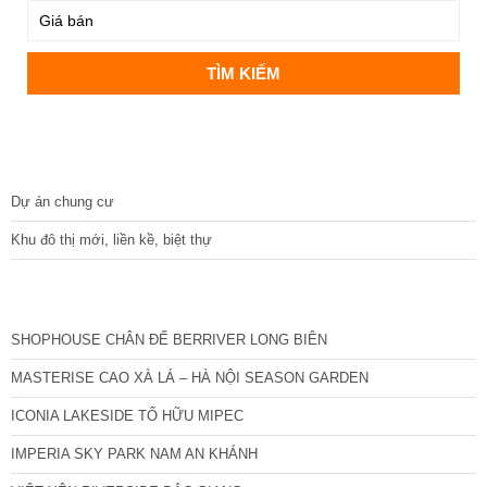
DỰ ÁN
Dự án chung cư
Khu đô thị mới, liền kề, biệt thự
CÁC DỰ ÁN MỚI NHẤT
SHOPHOUSE CHÂN ĐẾ BERRIVER LONG BIÊN
MASTERISE CAO XÀ LÁ – HÀ NỘI SEASON GARDEN
ICONIA LAKESIDE TỐ HỮU MIPEC
IMPERIA SKY PARK NAM AN KHÁNH