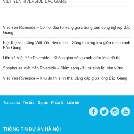
VIỆT YÊN RIVERSIDE BẮC GIANG
TIN NỔI BẬT
Việt Yên Riverside – Cơ hội đầu tư vàng giữa trung tâm công nghiệp Bắc
Giang
Biệt thự ven sông Việt Yên Riverside – Sống thượng lưu giữa miền xanh
Bắc Giang
Liền kề Việt Yên Riverside – Không gian sống xanh giữa lòng đô thị
Shophouse Việt Yên Riverside – Điểm sáng đầu tư sinh lời bền vững
Việt Yên Riverside – Khu đô thị sinh thái đẳng cấp giữa lòng Bắc Giang
Trang chủ
Tin tức
Dự án
Pháp lý
Liên hệ
THÔNG TIN DỰ ÁN HÀ NỘI