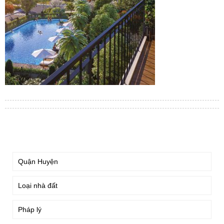
TÌM KIẾM