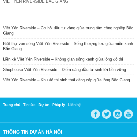
VIỆT YÊN RIVERSIDE BẮC GIANG
TIN NỔI BẬT
Việt Yên Riverside – Cơ hội đầu tư vàng giữa trung tâm công nghiệp Bắc
Giang
Biệt thự ven sông Việt Yên Riverside – Sống thượng lưu giữa miền xanh
Bắc Giang
Liền kề Việt Yên Riverside – Không gian sống xanh giữa lòng đô thị
Shophouse Việt Yên Riverside – Điểm sáng đầu tư sinh lời bền vững
Việt Yên Riverside – Khu đô thị sinh thái đẳng cấp giữa lòng Bắc Giang
Trang chủ
Tin tức
Dự án
Pháp lý
Liên hệ
THÔNG TIN DỰ ÁN HÀ NỘI