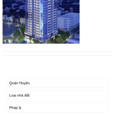
TÌM KIẾM