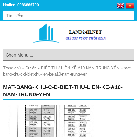
Hotline: 0986866790
Trang chủ
»
Dự án
»
BIỆT THỰ LIỀN KỀ A10 NAM TRUNG YÊN
»
mat-
bang-khu-c-d-biet-thu-lien-ke-a10-nam-trung-yen
MAT-BANG-KHU-C-D-BIET-THU-LIEN-KE-A10-
NAM-TRUNG-YEN