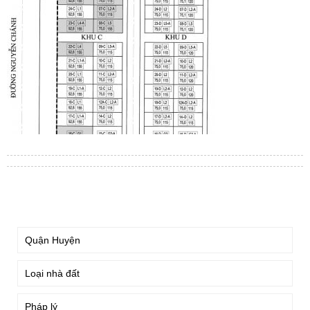
TÌM KIẾM